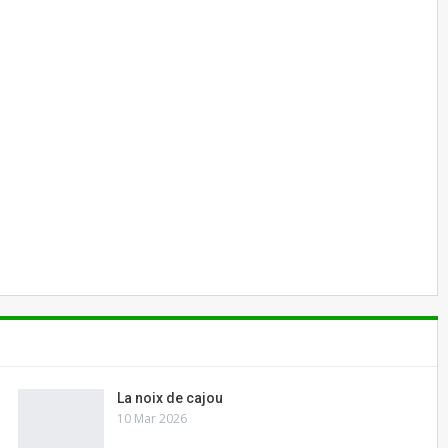
W WARD
6
121
La noix de cajou
10 Mar 2026