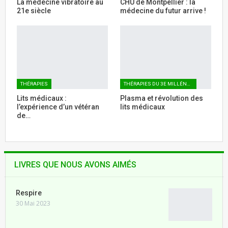
La médecine vibratoire au
CHU de Montpellier : la
21e siècle
médecine du futur arrive !
THÉRAPIES
THÉRAPIES DU 3E MILLÉNAIRE
Lits médicaux :
Plasma et révolution des
l’expérience d’un vétéran
lits médicaux
de…
LIVRES QUE NOUS AVONS AIMÉS
Respire
30 Mai 2023