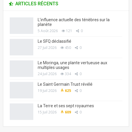
ARTICLES RÉCENTS
L’influence actuelle des ténèbres sur la
planète
5 Août 2026
121
0
Le SFQ déclassifié
27 Juil 2026
450
0
Le Moringa, une plante vertueuse aux
multiples usages
24 Juil 2026
334
0
Le Saint Germain Trust révélé
19 Juil 2026
625
0
La Terre et ses sept royaumes
15 Juil 2026
609
0