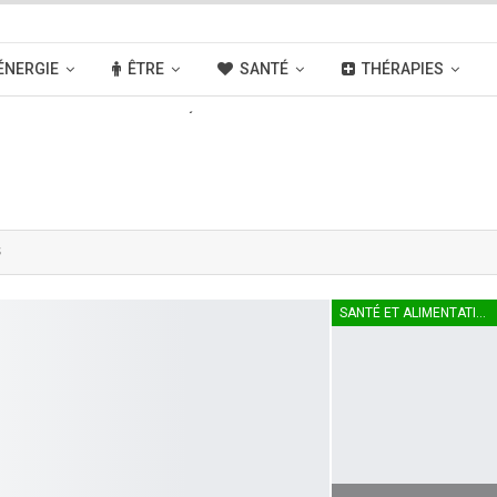
ÉNERGIE
ÊTRE
SANTÉ
THÉRAPIES
OUVELLES
ACTIVITÉS
LIENS
s
SANTÉ ET ALIMENTATION