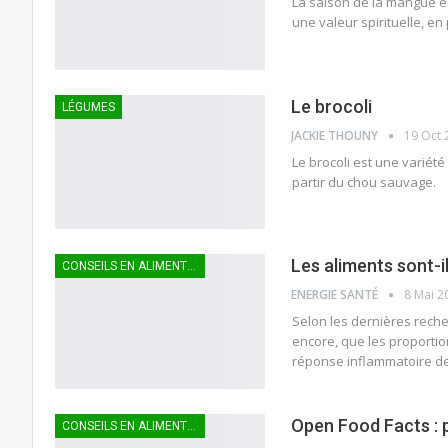
La saison de la mangue es
une valeur spirituelle, en
Le brocoli
LÉGUMES
JACKIE THOUNY
19 Oct 
Le brocoli est une variété 
partir du chou sauvage.
Les aliments sont-i
CONSEILS EN ALIMENTATION
ENERGIE SANTÉ
8 Mai 2
Selon les dernières recher
encore, que les proporti
réponse inflammatoire de
Open Food Facts : p
CONSEILS EN ALIMENTATION