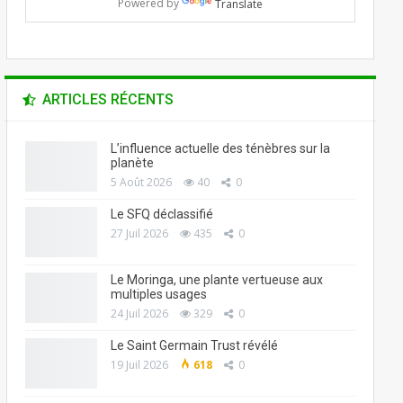
Powered by
Translate
ARTICLES RÉCENTS
L’influence actuelle des ténèbres sur la
planète
5 Août 2026
40
0
Le SFQ déclassifié
27 Juil 2026
435
0
Le Moringa, une plante vertueuse aux
multiples usages
24 Juil 2026
329
0
Le Saint Germain Trust révélé
19 Juil 2026
618
0