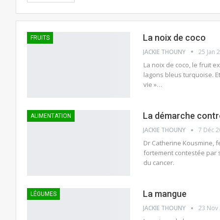
La noix de coco
FRUITS
JACKIE THOUNY
25 Jan 
La noix de coco, le fruit 
lagons bleus turquoise. Et
vie »…
La démarche contre
ALIMENTATION
JACKIE THOUNY
7 Déc 
Dr Catherine Kousmine, f
fortement contestée par s
du cancer.
La mangue
LÉGUMES
JACKIE THOUNY
23 Nov