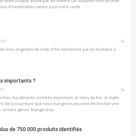
t fêtée chaque année par les Indiens car la plante revêt en Inde
 plus d'inestimables vertus pour notre santé.
2021
de chou originaire de Sicile. Il fut sélectionné par les Romains à
ls importants ?
021
ches, lea aliments sont très importants. Je viens de lire, ce matin
ons de la nourriture que nous mangeons peuvent déclencher une
 certains gènes. Manger trop…
lus de 750 000 produits identifiés