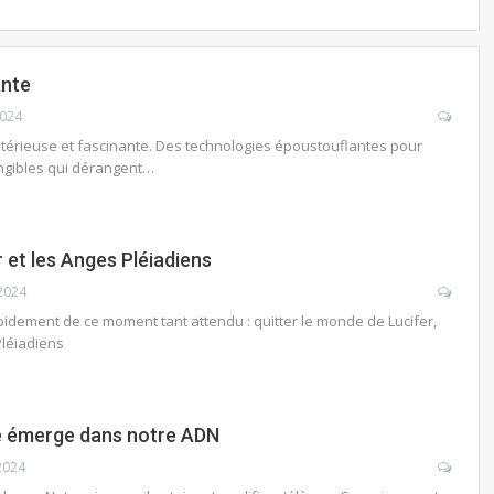
ante
2024
mystérieuse et fascinante. Des technologies époustouflantes pour
ngibles qui dérangent…
r et les Anges Pléiadiens
2024
idement de ce moment tant attendu : quitter le monde de Lucifer,
Pléiadiens
té émerge dans notre ADN
2024