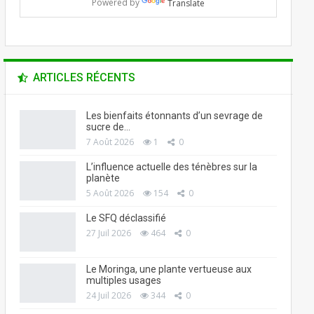
Powered by
Translate
ARTICLES RÉCENTS
Les bienfaits étonnants d’un sevrage de
sucre de…
7 Août 2026
1
0
L’influence actuelle des ténèbres sur la
planète
5 Août 2026
154
0
Le SFQ déclassifié
27 Juil 2026
464
0
Le Moringa, une plante vertueuse aux
multiples usages
24 Juil 2026
344
0