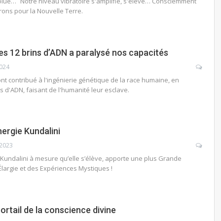
olue… Notre niveau vibratoire s'amplifie, s'élève… Consciemment
ons pour la Nouvelle Terre.
es 12 brins d’ADN a paralysé nos capacités
2024
ont contribué à l'ingénierie génétique de la race humaine, en
s d'ADN, faisant de l'humanité leur esclave.
nergie Kundalini
 2023
 Kundalini à mesure qu’elle s’élève, apporte une plus Grande
largie et des Expériences Mystiques !
ortail de la conscience divine