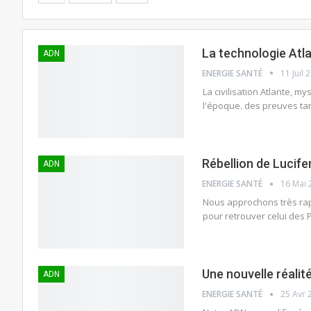
La technologie Atl
ADN
ENERGIE SANTÉ
11 Juil 
La civilisation Atlante, 
l'époque. des preuves ta
Rébellion de Lucife
ADN
ENERGIE SANTÉ
16 Mai 
Nous approchons très rap
pour retrouver celui des 
Une nouvelle réali
ADN
ENERGIE SANTÉ
25 Avr 