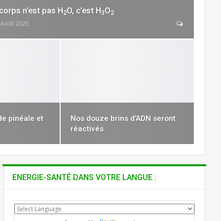
corps n’est pas H
O, c’est H
O
2
3
2
 Août 2025
e pinéale et
Nos douze brins d’ADN seront
réactivés
ENERGIE-SANTÉ DANS VOTRE LANGUE :