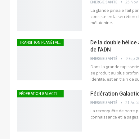
ENERGIE SANTÉ
25 Nov
La glande pinéale fait par
consiste en la sécrétion 
mélatonine.
De la double hélice
TRANSITION PLANÉTAIRE
de l’ADN
ENERGIE SANTÉ
9 Sep 2
Dans la grande tapisserie
se produit au plus profon
identité, est en train de
Fédération Galactiq
FÉDÉRATION GALACTIQUE
ENERGIE SANTÉ
21 Août
La reconquête de notre po
connaissance et la sages