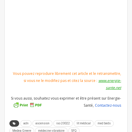
Vous pouvez reproduire librement cet article et le retransmettre,
si vous ne le modifiez pas et citez la source :
www.energie-
sante.net
Si vous aussi, souhaitez vous exprimer et être présent sur Energie-
Santé,
Contactez-nous
adn
ascension
iso 20022
lit médical
med beds
Medea Greere
médecine vibratoire
SFQ