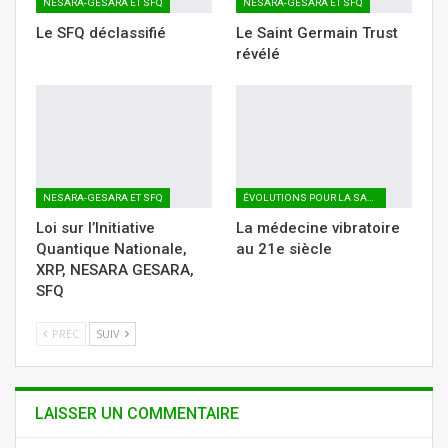
NESARA-GESARA ET SFQ
NESARA-GESARA ET SFQ
Le SFQ déclassifié
Le Saint Germain Trust
révélé
NESARA-GESARA ET SFQ
ÉVOLUTIONS POUR LA SANTÉ
Loi sur l’Initiative
La médecine vibratoire
Quantique Nationale,
au 21e siècle
XRP, NESARA GESARA,
SFQ
PREC
SUIV
LAISSER UN COMMENTAIRE