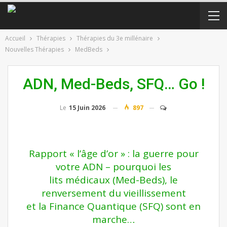
Accueil
Thérapies
Thérapies du 3e millénaire
Nouvelles Thérapies
MedBeds
ADN, Med-Beds, SFQ… Go !
Le
15 Juin 2026
897
Rapport « l’âge d’or » : la guerre pour
votre ADN – pourquoi les
lits médicaux (Med-Beds), le
renversement du vieillissement
et la Finance Quantique (SFQ) sont en
marche…