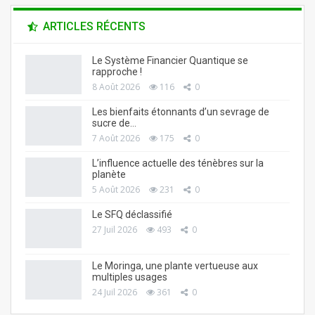
ARTICLES RÉCENTS
Le Système Financier Quantique se
rapproche !
8 Août 2026
116
0
Les bienfaits étonnants d’un sevrage de
sucre de…
7 Août 2026
175
0
L’influence actuelle des ténèbres sur la
planète
5 Août 2026
231
0
Le SFQ déclassifié
27 Juil 2026
493
0
Le Moringa, une plante vertueuse aux
multiples usages
24 Juil 2026
361
0