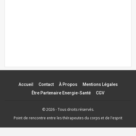
Accueil
Contact
À Propos
Mentions Légales
Être Partenaire Energie-Santé
CGV
© 2026 - Tous droits réservés.
Point de rencontre entre les thérapeutes du corps et de l'esprit