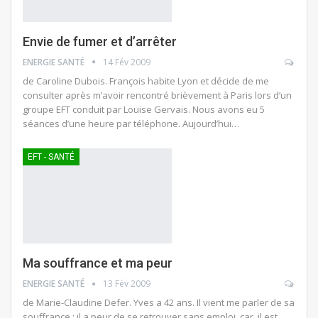
Envie de fumer et d’arrêter
ENERGIE SANTÉ
14 Fév 2009
de Caroline Dubois. François habite Lyon et décide de me
consulter après m’avoir rencontré brièvement à Paris lors d’un
groupe EFT conduit par Louise Gervais. Nous avons eu 5
séances d’une heure par téléphone. Aujourd’hui…
EFT - SANTÉ
Ma souffrance et ma peur
ENERGIE SANTÉ
13 Fév 2009
de Marie-Claudine Defer. Yves a 42 ans. Il vient me parler de sa
souffrance : il a peur de se retrouver sans emploi, car, il est