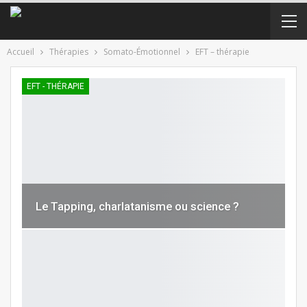
Accueil
Thérapies
Somato-Émotionnel
EFT – thérapie
EFT - THÉRAPIE
Le Tapping, charlatanisme ou science ?