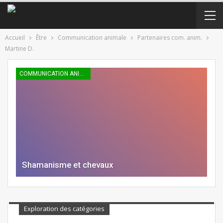
Accueil
Être
Communication animale
Partenaires com. anim.
Martine D.
COMMUNICATION ANIMALE
Shamanisme et chevaux
Exploration des catégories