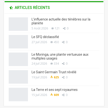
ARTICLES RÉCENTS
L’influence actuelle des ténèbres sur la
planète
5 Août 2026
121
0
Le SFQ déclassifié
27 Juil 2026
450
0
Le Moringa, une plante vertueuse aux
multiples usages
24 Juil 2026
334
0
Le Saint Germain Trust révélé
19 Juil 2026
625
0
La Terre et ses sept royaumes
15 Juil 2026
609
0