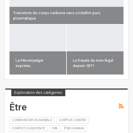
Transition du corps carbone vers cristallin puis
plasmatique
La Fibromyalgie
La fraude du nom légal
exprime…
depuis 1871
Exploration des catégories
Être
COMMUNICATION ANIMALE
CORPS DE LUMIÈRE
CORPS ET CONSCIENCE
CPA
ÊTRE HUMAIN