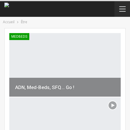
Accueil
Être
MEDBEDS
ADN, Med-Beds, SFQ… Go !