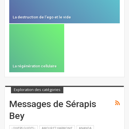
La destruction de l’ego et le vide
La régénération cellulaire
Exploration des catégories
Messages de Sérapis
Bey
• DIVERS GUIDES •
AMOUR ET HARMONIE
ANANDA