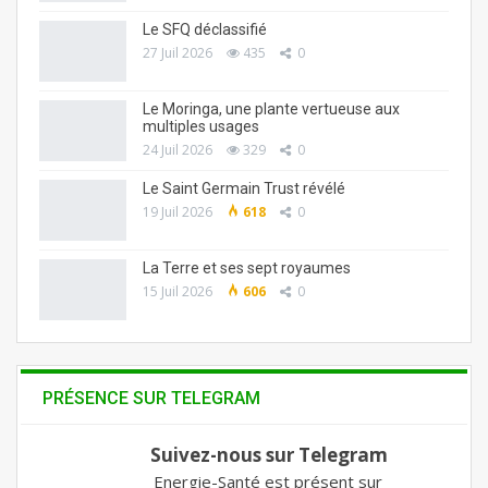
Le SFQ déclassifié
27 Juil 2026
435
0
Le Moringa, une plante vertueuse aux
multiples usages
24 Juil 2026
329
0
Le Saint Germain Trust révélé
19 Juil 2026
618
0
La Terre et ses sept royaumes
15 Juil 2026
606
0
PRÉSENCE SUR TELEGRAM
Suivez-nous sur Telegram
Energie-Santé est présent sur