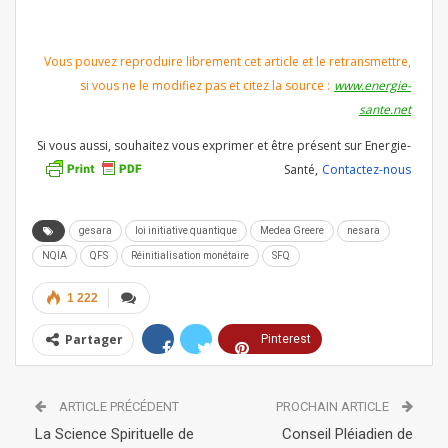
Vous pouvez reproduire librement cet article et le retransmettre,
si vous ne le modifiez pas et citez la source :
www.energie-
sante.net
Si vous aussi, souhaitez vous exprimer et être présent sur Energie-
Santé,
Contactez-nous
gesara
loi initiative quantique
Medea Greere
nesara
NQIA
QFS
Réinitialisation monétaire
SFQ
1 222
Partager
Pinterest
ReddIt
Linkedin
ARTICLE PRÉCÉDENT
PROCHAIN ARTICLE
Tumblr
Telegram
WhatsApp
La Science Spirituelle de
Conseil Pléiadien de