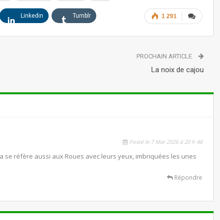
Linkedin
Tumblr
1 291
PROCHAIN ARTICLE
La noix de cajou
Posté le 7 Mar 2026 à 20 h 48
la se réfère aussi aux Roues avec leurs yeux, imbriquées les unes
Répondre