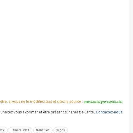
re, si vous ne le modifiez pas et citez la source :
www.energie-sante.net
souhaitez vous exprimer et être présent sur Energie-Santé,
Contactez-nous
ycle
Ismael Perez
transition
yugas