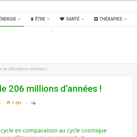
ÉNERGIE
ÊTRE
SANTÉ
THÉRAPIES
OUVELLES
ACTIVITÉS
LIENS
e de 206 millions d’années !
e 206 millions d’années !
1 291
it cycle en comparaison au cycle cosmique