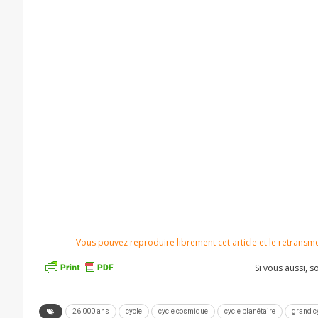
Vous pouvez reproduire librement cet article et le retransmett
Si vous aussi, 
26 000 ans
cycle
cycle cosmique
cycle planétaire
grand c