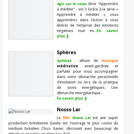
Agir sur le corps
Série "Apprendre
à méditer" - vol 3 Grâce à la série «
Apprendre à méditer », vous
apprendrez dans l’action à vous
libérer de l’emprise des émotions
négatives tout en...
En savoir
plus ❯
Sphères
Sphères
: album de
musique
méditative
avant-gardiste et
parfaite pour vous accompagner
dans votre démarche personnelle
d’évolution ou lors de la pratique
de soins énergétiques. Une
démarche intergalactique...
En savoir plus ❯
Nosso Lar
Le
film
Nosso Lar
est une super
production brésilienne basée sur l’ouvrage le plus connu du
médium brésilien Chico Xavier, décrivant avec beaucoup de
détails ce qu'est la vie dans l'au-delà ...