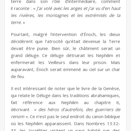
terre dans son rôle d’intermédiaire, comment
il raconte : «
J’ai volé avec les anges et j’ai vu d’en haut
les rivières, les montagnes et les extrémités de la
terre.
»
Pourtant, malgré l’intervention d’Énoch, les dieux
décidèrent que l’atrocité qu’était devenue la Terre
devait être punie. Bien sûr, le châtiment serait un
grand déluge. Ce déluge détruirait les Nephilim et
enfermerait les Veilleurs dans leur prison. Mais
auparavant, Énoch serait emmené au ciel sur un char
de feu.
Il est intéressant de noter que le livre de la Genèse,
qui relate le Déluge dans les traditions abrahamiques,
fait référence aux Nephilim au chapitre 6,
décrivant
« des héros d’autrefois, des guerriers de
renom ».
Ce n’est pas le seul endroit du canon biblique
où les Nephilim apparaissent. Dans Nombres 13:32-
33, les Israélites visitent un pays habité par des