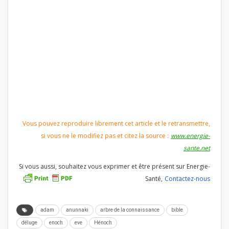
Vous pouvez reproduire librement cet article et le retransmettre,
si vous ne le modifiez pas et citez la source :
www.energie-
sante.net
Si vous aussi, souhaitez vous exprimer et être présent sur Energie-
Santé,
Contactez-nous
adam
anunnaki
arbre de la connaissance
bible
déluge
enoch
eve
Hénoch