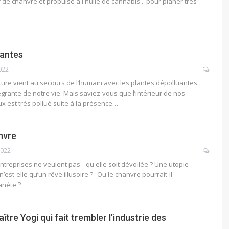
r de chanvre et propulsé à l'huile de cannabis... pour planer très
uantes
022
ure vient au secours de l’humain avec les plantes dépolluantes…
ntégrante de notre vie. Mais saviez-vous que l’intérieur de nos
x est très pollué suite à la présence…
anvre
2022
ntreprises ne veulent pas qu'elle soit dévoilée ? Une utopie
’est-elle qu’un rêve illusoire ? Ou le chanvre pourrait-il
anète ?
tre Yogi qui fait trembler l’industrie des