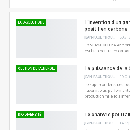
L’invention d’un pa
ECO-SOLUTIONS
positif en carbone
JEAN-PAUL THOUNY
8 Avr 
En Suède, la laine en fibre
est bien neutre en carbone
La puissance de la 
GESTION DE L'ÉNERGIE
JEAN-PAUL THOUNY
20 Oc
Le supercondensateur ou "
l'avenir, plus performant
production mille fois infé
Le chanvre pourrait 
BIO-DIVERSITÉ
JEAN-PAUL THOUNY
14 Se