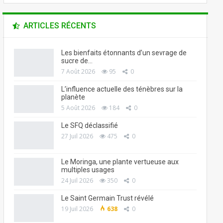
ARTICLES RÉCENTS
Les bienfaits étonnants d’un sevrage de
sucre de…
7 Août 2026
95
0
L’influence actuelle des ténèbres sur la
planète
5 Août 2026
184
0
Le SFQ déclassifié
27 Juil 2026
475
0
Le Moringa, une plante vertueuse aux
multiples usages
24 Juil 2026
350
0
Le Saint Germain Trust révélé
19 Juil 2026
638
0