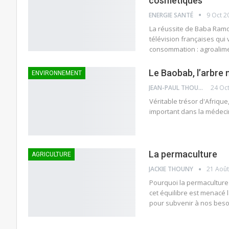
cosmétiques
ENERGIE SANTÉ
9 Oct 2
La réussite de Baba Ramd
télévision françaises qui 
consommation : agroalime
Le Baobab, l’arbre m
ENVIRONNEMENT
JEAN-PAUL THOUNY
24 Oc
Véritable trésor d'Afrique
important dans la médecin
La permaculture
AGRICULTURE
JACKIE THOUNY
21 Août
Pourquoi la permaculture ?
cet équilibre est menacé 
pour subvenir à nos beso