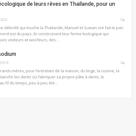
 écologique de leurs rêves en Thaïlande, pour un
2020
 débridé qui touche la Thaïlande, Manuel et Suwan ont fait le pari
u nord-est du pays, ils construisent leur ferme biologique qui
ques visiteurs et woofeurs, des…
 sodium
 2019
grands-mères, pour l’entretien de la maison, du linge, la cuisine, la
e blanchir les dents où fabriquer sa propre pâte à dents, le
au fil du temps, peu à peu été…