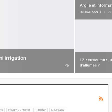
Argile et inform
ENERGIE SANTÉ
27
i irrigation
L’électroculture, 
d’allumés ?
EN
ENVIRONNEMENT
HABITAT
MINÉRAUX