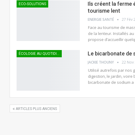
Ils créent la ferme
ECO-SOLUTIONS
tourisme lent
ENERGIE SANTÉ
27 Fév 
Face au tourisme de masse
de la lenteur. Installés a
propose d’accueillir quel
Le bicarbonate de
ÉCOLOGIE AU QUOTIDIEN
JACKIE THOUNY
22 Nov
Utilisé autrefois par nos 
digestion, le jardin, voir
bicarbonate de sodium a 
ARTICLES PLUS ANCIENS