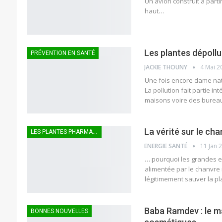
Un avion construit à parti
haut…
Les plantes dépoll
PRÉVENTION EN SANTÉ
JACKIE THOUNY
4 Mai 2
Une fois encore dame nat
La pollution fait partie i
maisons voire des bureau
La vérité sur le ch
LES PLANTES PHARMACEUTIQUES
ENERGIE SANTÉ
11 Jan 
… pourquoi les grandes e
alimentée par le chanvre n
légitimement sauver la pl
Baba Ramdev : le maî
BONNES NOUVELLES