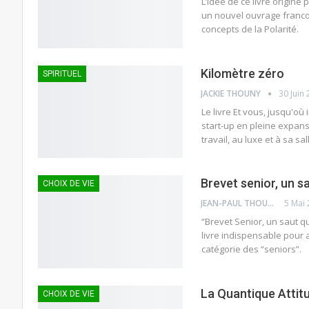
L’idée de ce livre origine
un nouvel ouvrage francop
concepts de la Polarité.
Kilomètre zéro
SPIRITUEL
JACKIE THOUNY
30 Juin
Le livre Et vous, jusqu'où
start-up en pleine expans
travail, au luxe et à sa sa
Brevet senior, un s
CHOIX DE VIE
JEAN-PAUL THOUNY
5 Mai
“Brevet Senior, un saut q
livre indispensable pour 
catégorie des “seniors”.
La Quantique Attit
CHOIX DE VIE