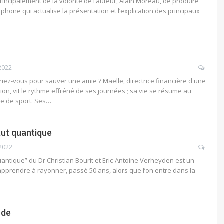
 principalement de la volonté de l’auteur, Alain Moreau, de produire
hone qui actualise la présentation et l’explication des principaux
 2022
 iriez-vous pour sauver une amie ? Maëlle, directrice financière d'une
ion, vit le rythme effréné de ses journées ; sa vie se résume au
lle de sport. Ses…
aut quantique
 2022
uantique” du Dr Christian Bourit et Eric-Antoine Verheyden est un
apprendre à rayonner, passé 50 ans, alors que l’on entre dans la
ude