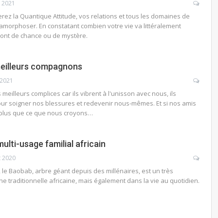
r 2021
rez la Quantique Attitude, vos relations et tous les domaines de
amorphoser. En constatant combien votre vie va littéralement
eront de chance ou de mystère.
meilleurs compagnons
 2021
 meilleurs complices car ils vibrent à l'unisson avec nous, ils
ur soigner nos blessures et redevenir nous-mêmes. Et si nos amis
 plus que ce que nous croyons…
ulti-usage familial africain
t 2020
, le Baobab, arbre géant depuis des millénaires, est un très
e traditionnelle africaine, mais également dans la vie au quotidien.