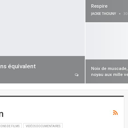
Respire
JACKIE THOUNY
30
ns équivalent
Noix de muscade, 
noyau aux mille v
n
IONS DE FILMS
VIDÉOS DOCUMENTAIRES