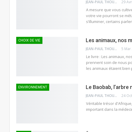
JEAN-PAUL THOUNY
29 Av
A mesure que vous cultive
votre vie pourront se mét
s’illuminer, certains parl
Les animaux, nos 
CHOIX DE VIE
JEAN-PAUL THOUNY
5 Mar
Le livre : Les animaux, nos
prennent soin de nous po
les animaux étaient bien
Le Baobab, l’arbre m
ENVIRONNEMENT
JEAN-PAUL THOUNY
24 Oc
Véritable trésor d'Afrique
important dans la médecin