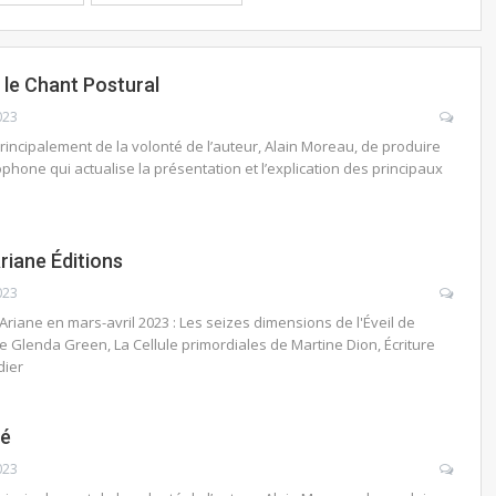
, le Chant Postural
023
 principalement de la volonté de l’auteur, Alain Moreau, de produire
hone qui actualise la présentation et l’explication des principaux
riane Éditions
023
riane en mars-avril 2023 : Les seizes dimensions de l'Éveil de
e Glenda Green, La Cellule primordiales de Martine Dion, Écriture
dier
té
023