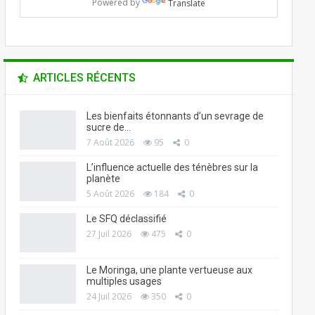
Powered by
Translate
ARTICLES RÉCENTS
Les bienfaits étonnants d’un sevrage de
sucre de…
7 Août 2026
95
0
L’influence actuelle des ténèbres sur la
planète
5 Août 2026
184
0
Le SFQ déclassifié
27 Juil 2026
475
0
Le Moringa, une plante vertueuse aux
multiples usages
24 Juil 2026
350
0