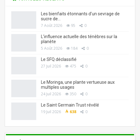
Les bienfaits étonnants d’un sevrage de
sucre de…
7 Août 2026
95
0
L’influence actuelle des ténèbres sur la
planète
5 Août 2026
184
0
Le SFQ déclassifié
27 Juil 2026
475
0
Le Moringa, une plante vertueuse aux
multiples usages
24 Juil 2026
350
0
Le Saint Germain Trust révélé
19 Juil 2026
638
0