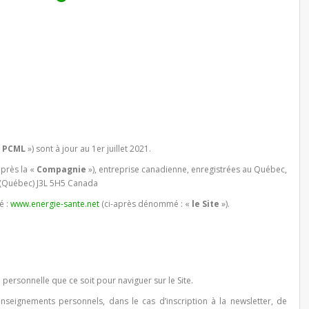
«
PCML
») sont à jour au 1er juillet 2021.
près la «
Compagnie
»), entreprise canadienne, enregistrées au Québec,
y (Québec) J3L 5H5 Canada
é :
www.energie-sante.net
(ci-après dénommé : «
le Site
»).
n personnelle que ce soit pour naviguer sur le Site.
seignements personnels, dans le cas d’inscription à la newsletter, de