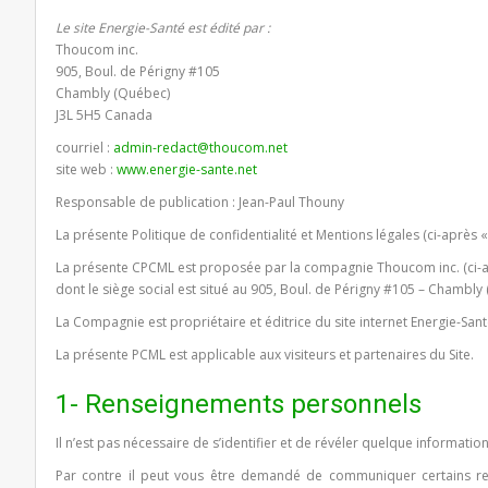
Le site Energie-Santé est édité par :
Thoucom inc.
905, Boul. de Périgny #105
Chambly (Québec)
J3L 5H5 Canada
courriel :
admin-redact@thoucom.net
site web :
www.energie-sante.net
Responsable de publication : Jean-Paul Thouny
La présente Politique de confidentialité et Mentions légales (ci-après 
La présente CPCML est proposée par la compagnie Thoucom inc. (ci-a
dont le siège social est situé au 905, Boul. de Périgny #105 – Chambl
La Compagnie est propriétaire et éditrice du site internet Energie-Sant
La présente PCML est applicable aux visiteurs et partenaires du Site.
1- Renseignements personnels
Il n’est pas nécessaire de s’identifier et de révéler quelque informatio
Par contre il peut vous être demandé de communiquer certains ren