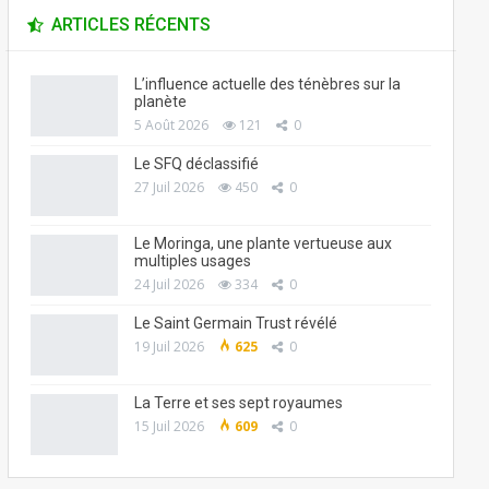
ARTICLES RÉCENTS
L’influence actuelle des ténèbres sur la
planète
5 Août 2026
121
0
Le SFQ déclassifié
27 Juil 2026
450
0
Le Moringa, une plante vertueuse aux
multiples usages
24 Juil 2026
334
0
Le Saint Germain Trust révélé
19 Juil 2026
625
0
La Terre et ses sept royaumes
15 Juil 2026
609
0