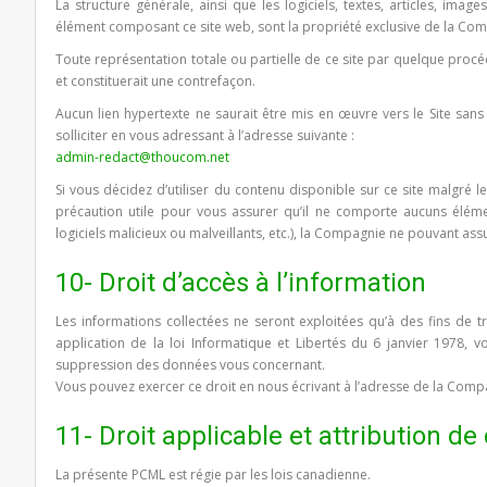
La structure générale, ainsi que les logiciels, textes, articles, imag
élément composant ce site web, sont la propriété exclusive de la Co
Toute représentation totale ou partielle de ce site par quelque procé
et constituerait une contrefaçon.
Aucun lien hypertexte ne saurait être mis en œuvre vers le Site san
solliciter en vous adressant à l’adresse suivante :
admin-redact@thoucom.net
Si vous décidez d’utiliser du contenu disponible sur ce site malgré l
précaution utile pour vous assurer qu’il ne comporte aucuns élém
logiciels malicieux ou malveillants, etc.), la Compagnie ne pouvant as
10- Droit d’accès à l’information
Les informations collectées ne seront exploitées qu’à des fins de t
application de la loi Informatique et Libertés du 6 janvier 1978, v
suppression des données vous concernant.
Vous pouvez exercer ce droit en nous écrivant à l’adresse de la Compa
11- Droit applicable et attribution 
La présente PCML est régie par les lois canadienne.