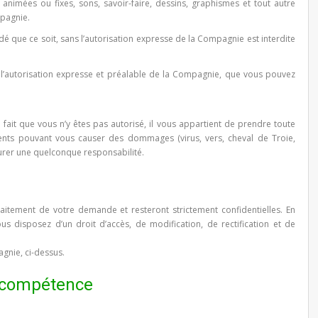
es animées ou fixes, sons, savoir-faire, dessins, graphismes et tout autre
mpagnie.
dé que ce soit, sans l’autorisation expresse de la Compagnie est interdite
s l’autorisation expresse et préalable de la Compagnie, que vous pouvez
e fait que vous n’y êtes pas autorisé, il vous appartient de prendre toute
ents pouvant vous causer des dommages (virus, vers, cheval de Troie,
surer une quelconque responsabilité.
raitement de votre demande et resteront strictement confidentielles. En
ous disposez d’un droit d’accès, de modification, de rectification et de
gnie, ci-dessus.
de compétence