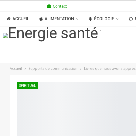
Contact
JEUDI 6 AOÛT 2026
ACCUEIL
ALIMENTATION
ÉCOLOGIE
TRANSITION
BOUTIQUE
MÉDIAS
N
Accueil
Supports de communication
Livres que nous avons appréc
SPIRITUEL