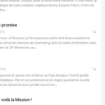
tiation maasaï : Encipaï, avoir la force d’être heureux. « Chez nous, la
 étape de notre initiation, expliqua Kenny à Xavier Péron. Si l’on n’a
ière…
re promise
2018
livre : A l'Horizon, la Terre promise est le récit d'une expérience
e vécue en séances de channeling, dans le cadre d'entretiens avec
dans la 10° dimension, au…
2018
ayonne et passe son enfance au Pays Basque. C’est là qu’elle
tiatique. Elle vit son adolescence en région parisienne où elle
a son époux et avec qui elle ouvrira un…
 voilà la Mission !