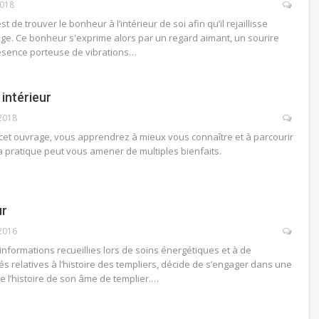
2018
st de trouver le bonheur à l’intérieur de soi afin qu’il rejaillisse
ge. Ce bonheur s'exprime alors par un regard aimant, un sourire
ésence porteuse de vibrations…
 intérieur
 2018
 cet ouvrage, vous apprendrez à mieux vous connaître et à parcourir
la pratique peut vous amener de multiples bienfaits.
ur
2016
informations recueillies lors de soins énergétiques et à de
 relatives à l’histoire des templiers, décide de s’engager dans une
 l’histoire de son âme de templier.…