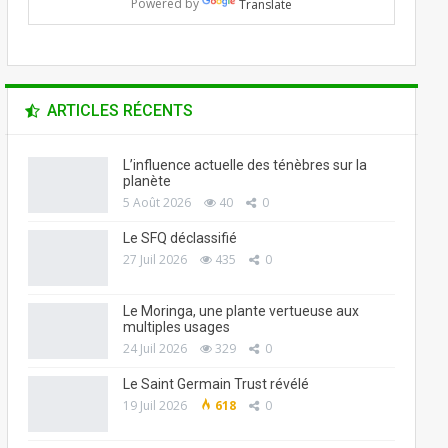
Powered by
Translate
ARTICLES RÉCENTS
L’influence actuelle des ténèbres sur la
planète
5 Août 2026
40
0
Le SFQ déclassifié
27 Juil 2026
435
0
Le Moringa, une plante vertueuse aux
multiples usages
24 Juil 2026
329
0
Le Saint Germain Trust révélé
19 Juil 2026
618
0