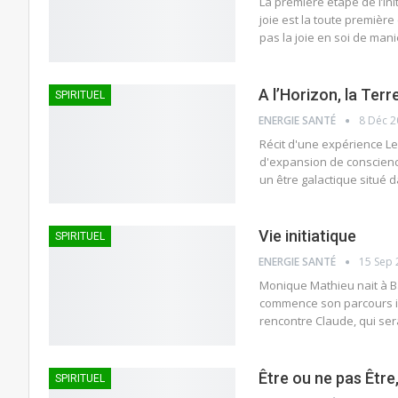
La première étape de l’ini
joie est la toute première
pas la joie en soi de man
A l’Horizon, la Ter
SPIRITUEL
ENERGIE SANTÉ
8 Déc 
Récit d'une expérience Le 
d'expansion de conscienc
un être galactique situé 
Vie initiatique
SPIRITUEL
ENERGIE SANTÉ
15 Sep 
Monique Mathieu nait à B
commence son parcours ini
rencontre Claude, qui ser
Être ou ne pas Être,
SPIRITUEL