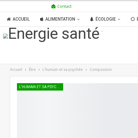
Contact
SAMEDI 8 AOÛT 2026
ACCUEIL
ALIMENTATION
ÉCOLOGIE
TRANSITION
BOUTIQUE
MÉDIAS
N
Accueil
Être
L'humain et sa psychée
Compassion
L'HUMAIN ET SA PSYCHÉE