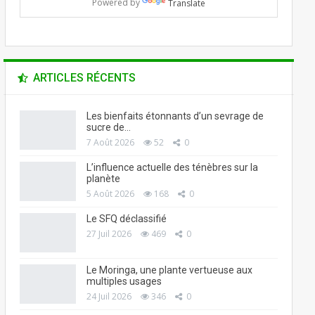
Powered by
Translate
ARTICLES RÉCENTS
Les bienfaits étonnants d’un sevrage de
sucre de…
7 Août 2026
52
0
L’influence actuelle des ténèbres sur la
planète
5 Août 2026
168
0
Le SFQ déclassifié
27 Juil 2026
469
0
Le Moringa, une plante vertueuse aux
multiples usages
24 Juil 2026
346
0