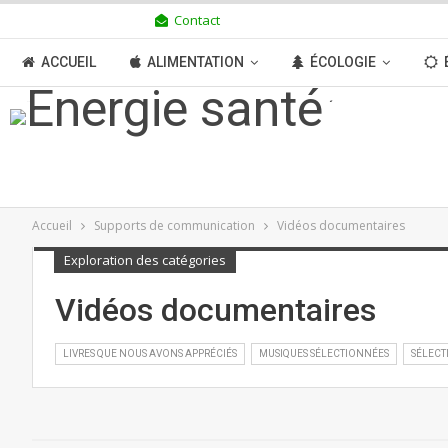
Contact
JEUDI 6 AOÛT 2026
ACCUEIL
ALIMENTATION
ÉCOLOGIE
TRANSITION
BOUTIQUE
MÉDIAS
N
Accueil
Supports de communication
Vidéos documentaires
Exploration des catégories
Vidéos documentaires
LIVRES QUE NOUS AVONS APPRÉCIÉS
MUSIQUES SÉLECTIONNÉES
SÉLECT