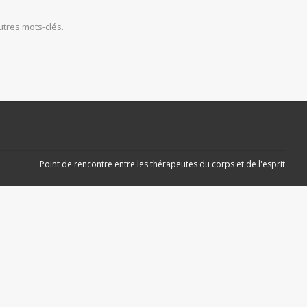
tres mots-clés.
Point de rencontre entre les thérapeutes du corps et de l'esprit