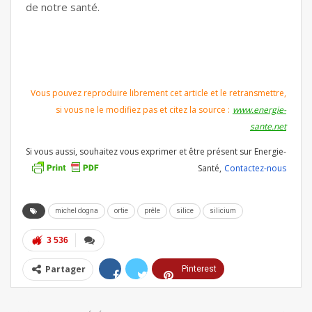
de notre santé.
Vous pouvez reproduire librement cet article et le retransmettre,
si vous ne le modifiez pas et citez la source :
www.energie-
sante.net
Si vous aussi, souhaitez vous exprimer et être présent sur Energie-
Santé,
Contactez-nous
michel dogna
ortie
prêle
silice
silicium
3 536
Partager
Pinterest
ReddIt
Linkedin