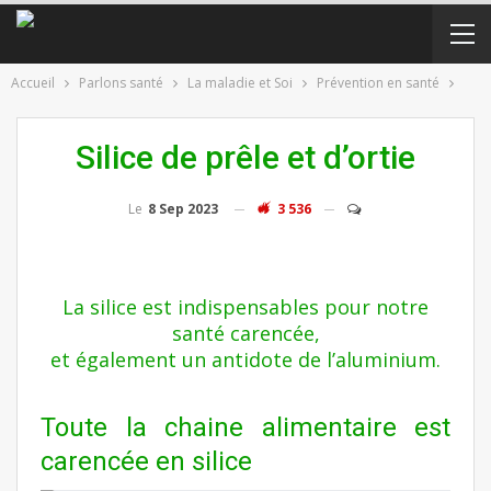
Accueil
Parlons santé
La maladie et Soi
Prévention en santé
Silice de prêle et d’ortie
Le
8 Sep 2023
3 536
La silice est indispensables pour notre
santé carencée,
et également un antidote de l’aluminium.
Toute la chaine alimentaire est
carencée en silice