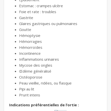
Estomac : crampes ulcère
Foie et rate : troubles
Gastrite
Glaires gastriques ou pulmonaires
Goutte
Hémoptysie
Hémorragies
Hémorroïdes
Incontinence
Inflammations urinaires
Mycose des ongles
Œdème généralisé
Ostéoporose
Peau vieillie, ridées, ou flasque
Pipi au lit
Prurit intens
Indications préférentielles de l’ortie :