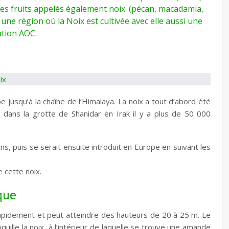
tres fruits appelés également noix. (pécan, macadamia,
 une région où la Noix est cultivée avec elle aussi une
ation AOC.
e jusqu’à la chaîne de l’Himalaya. La noix a tout d’abord été
dans la grotte de Shanidar en Irak il y a plus de 50 000
ns, puis se serait ensuite introduit en Europe en suivant les
 cette noix.
que
rapidement et peut atteindre des hauteurs de 20 à 25 m. Le
uille la noix, à l’intérieur de laquelle se trouve une amande