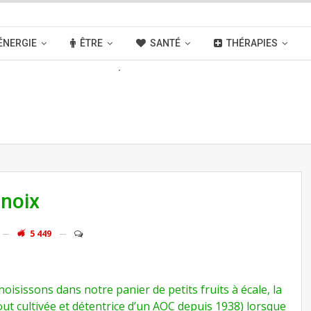
ÉNERGIE
ÊTRE
SANTÉ
THÉRAPIES
OUVELLES
ACTIVITÉS
LIENS
 noix
5 449
hoisissons dans notre panier de petits fruits à écale, la
out cultivée et détentrice d’un AOC depuis 1938) lorsque