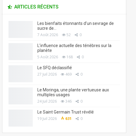
ARTICLES RÉCENTS
Les bienfaits étonnants d’un sevrage de
sucre de…
7 Août 2026
52
0
L’influence actuelle des ténèbres sur la
planète
5 Août 2026
168
0
Le SFQ déclassifié
27 Juil 2026
469
0
Le Moringa, une plante vertueuse aux
multiples usages
24 Juil 2026
346
0
Le Saint Germain Trust révélé
19 Juil 2026
631
0