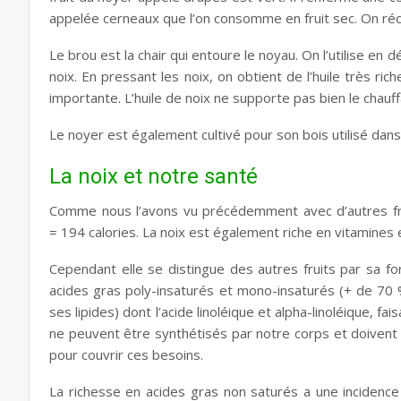
appelée cerneaux que l’on consomme en fruit sec. On récol
Le brou est la chair qui entoure le noyau. On l’utilise en 
noix.
En pressant les noix, on obtient de l’huile très ri
importante. L’huile de noix ne supporte pas bien le chauff
Le noyer est également cultivé pour son bois utilisé dans 
La noix et notre santé
Comme nous l’avons vu précédemment avec d’autres frui
= 194 calories.
La noix est également riche en vitamines 
Cependant elle se distingue des autres fruits par sa fo
acides gras poly-insaturés et mono-insaturés (+ de 70 
ses lipides) dont l’acide linoléique et alpha-linoléique, f
ne peuvent être synthétisés par notre corps et doivent 
pour couvrir ces besoins.
La richesse en acides gras non saturés a une incidence