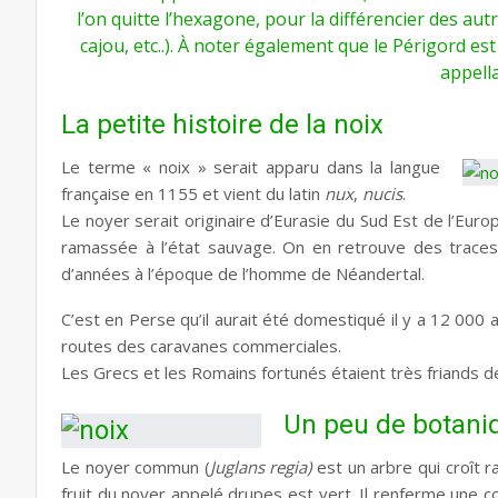
l’on quitte l’hexagone, pour la différencier des au
cajou, etc..). À noter également que le Périgord est
appell
La petite histoire de la noix
Le terme « noix » serait apparu dans la langue
française en 1155 et vient du latin
nux
,
nucis
.
Le noyer serait originaire d’Eurasie du Sud Est de l’Europ
ramassée à l’état sauvage. On en retrouve des traces 
d’années à l’époque de l’homme de Néandertal.
C’est en Perse qu’il aurait été domestiqué il y a 12 000 a
routes des caravanes commerciales.
Les Grecs et les Romains fortunés étaient très friands de
Un peu de botani
Le noyer commun (
Juglans regia)
est un arbre qui croît 
fruit du noyer appelé drupes est vert. Il renferme une coq