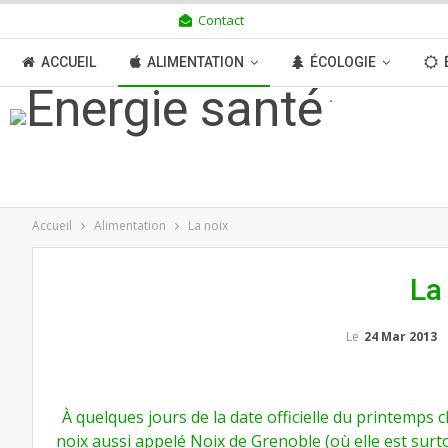
Contact
VENDREDI 7 AOÛT 2026
ACCUEIL
ALIMENTATION
ÉCOLOGIE
TRANSITION
BOUTIQUE
MÉDIAS
N
Accueil
Alimentation
La noix
La
Le
24 Mar 2013
À quelques jours de la date officielle du printemps c
noix aussi appelé Noix de Grenoble (où elle est surt