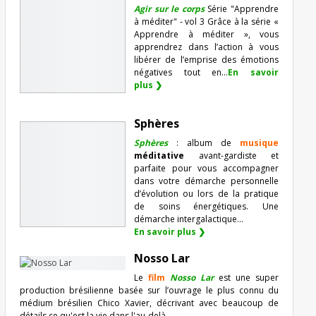
Agir sur le corps
Série "Apprendre
à méditer" - vol 3 Grâce à la série «
Apprendre à méditer », vous
apprendrez dans l’action à vous
libérer de l’emprise des émotions
négatives tout en...
En savoir
plus ❯
Sphères
Sphères
: album de
musique
méditative
avant-gardiste et
parfaite pour vous accompagner
dans votre démarche personnelle
d’évolution ou lors de la pratique
de soins énergétiques. Une
démarche intergalactique...
En savoir plus ❯
Nosso Lar
Le
film
Nosso Lar
est une super
production brésilienne basée sur l’ouvrage le plus connu du
médium brésilien Chico Xavier, décrivant avec beaucoup de
détails ce qu'est la vie dans l'au-delà ...