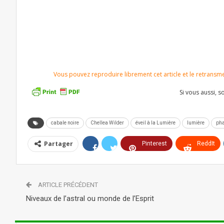
Vous pouvez reproduire librement cet article et le retransmett
Si vous aussi, 
cabale noire
Chellea Wilder
éveil à la Lumière
lumière
pha
Partager
Pinterest
ReddIt
Telegram
ARTICLE PRÉCÉDENT
Niveaux de l’astral ou monde de l’Esprit