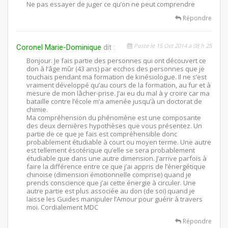
Ne pas essayer de juger ce qu’on ne peut comprendre
Répondre
Posté le 15 Oct 2014 à 08 h 25
Coronel Marie-Dominique
dit :
Bonjour. Je fais partie des personnes qui ont découvert ce
don à l’âge mûr (43 ans) par ecchos des personnes que je
touchais pendant ma formation de kinésiologue. Il ne s’est
vraiment développé qu’au cours de la formation, au fur et à
mesure de mon lâcher-prise. J’ai eu du mal à y croire car ma
bataille contre l’école m’a amenée jusqu’à un doctorat de
chimie.
Ma compréhension du phénomène est une composante
des deux dernières hypothèses que vous présentez. Un
partie de ce que je fais est compréhensible donc
probablement étudiable à court ou moyen terme. Une autre
est tellement ésotérique qu’elle se sera probablement
étudiable que dans une autre dimension. J’arrive parfois à
faire la différence entre ce que j’ai appris de l’énergétique
chinoise (dimension émotionnelle comprise) quand je
prends conscience que j’ai cette énergie à circuler. Une
autre partie est plus associée au don (de soi) quand je
laisse les Guides manipuler l’Amour pour guérir à travers
moi. Cordialement MDC
Répondre