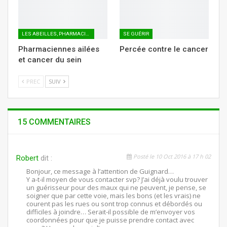
LES ABEILLES, PHARMACIENNES AILÉES
SE GUÉRIR
Pharmaciennes ailées
Percée contre le cancer
et cancer du sein
PREC
SUIV
15 COMMENTAIRES
Posté le 10 Oct 2016 à 17 h 02
Robert
dit :
Bonjour, ce message à l’attention de Guignard…
Y a-t-il moyen de vous contacter svp? J’ai déjà voulu trouver
un guérisseur pour des maux qui ne peuvent, je pense, se
soigner que par cette voie, mais les bons (et les vrais) ne
courent pas les rues ou sont trop connus et débordés ou
difficiles à joindre… Serait-il possible de m’envoyer vos
coordonnées pour que je puisse prendre contact avec