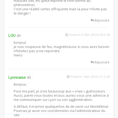
mauvais oeil, etc (peut importe le nom donné au
phénomène).
C’est une réalité certes effrayante mais la peur n’évite pas
le danger !
Répondre
Posté le 27 Mar 2015 à 09 h 58
LOU
dit :
bonjour
je suis coupeuse de feu, magnétiseuse si vous avez besoin
n’hésitez pas a me repondre
merci
Répondre
Posté le 1 Mar 2015 à 21 h 39
Lyonnaise
dit :
Bonjour,
Pour ma part, je crois beaucoup aux « vrais » guérisseurs.
Aussi, parmi vous toutes et tous auriez vous une adresse à
me communiquer sur Lyon ou son agglomération.
A défaut, il m’arrive quelquefois de de venir sur Montélimar.
Pourrais je avoir vos coordonnées via l’administrateur du
site.