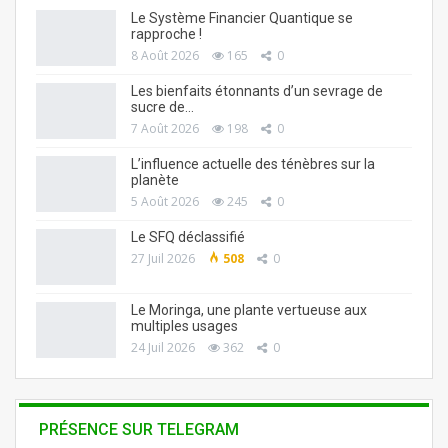
Le Système Financier Quantique se
rapproche !
8 Août 2026
165
0
Les bienfaits étonnants d’un sevrage de
sucre de…
7 Août 2026
198
0
L’influence actuelle des ténèbres sur la
planète
5 Août 2026
245
0
Le SFQ déclassifié
27 Juil 2026
508
0
Le Moringa, une plante vertueuse aux
multiples usages
24 Juil 2026
362
0
PRÉSENCE SUR TELEGRAM