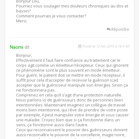
Bonjour Lou,
Pourriez vous soulager mes douleurs chroniques au dos et
bassin?
Comment pourrais je vous contacter?
Merci.
Répondre
Posté le 12 Avr 2015 à 18 h 45
Naomi
dit :
Bonjour,
Effectivement il faut faire confiance au traitement car le
corps agit comme un émetteur/récepteur. Ceux qui ignorent
ce phénomène sont le plus souvent en mode émetteur.
Pour guérir, le patient doit se mettre en mode récepteur, il
suffit pour cela d’accepter de recevoir la guérison (cad
accepter que le guérisseur manipule son énergie). Sinon ça
ne fonctionnera pas.
Comprenez en cela qu’il s’agit d’une protection naturelle.
Nous parlons ici de guérisseurs donc de personnes bien
intentionnées. Maintenant imaginez un collègue de travail
moins bien intentionné, qui rêve de prendre de votre poste
par exemple, il peut manipuler votre énergie et vous causer
une maladie. Croyez bien que si ça fonctionne dans un
sens, ça fonctionne aussi dans l’autre.
Ceux qui reconnaissent le pouvoir des guérisseurs doivent
aussi reconnaître le pouvoir de la sorcellerie, magie noire,