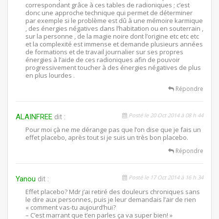
correspondant grâce à ces tables de radioniques ; c’est
donc une approche technique qui permet de déterminer
par exemple si le problème est dû à une mémoire karmique
, des énergies négatives dans l’habitation ou en souterrain ,
sur la personne , de la magie noire dont l’origine etc etc etc
et la complexité est immense et demande plusieurs années
de formations et de travail journalier sur ses propres
énergies à l’aide de ces radioniques afin de pouvoir
progressivement toucher à des énergies négatives de plus
en plus lourdes .
Répondre
Posté le 20 Oct 2014 à 08 h 44
ALAINFREE
dit :
Pour moi çà ne me dérange pas que l’on dise que je fais un
effet placebo, après tout si je suis un très bon placebo.
Répondre
Posté le 17 Oct 2014 à 16 h 34
Yanou
dit :
Effet placebo? Mdr j’ai retiré des douleurs chroniques sans
le dire aux personnes, puis je leur demandais l’air de rien
« comment vas-tu aujourd’hui?
– C’est marrant que t’en parles ça va super bien! »