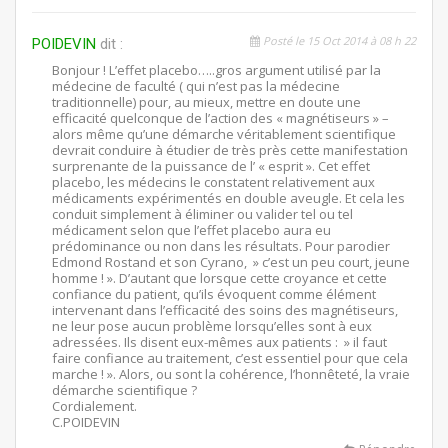
Posté le 15 Oct 2014 à 08 h 22
POIDEVIN
dit :
Bonjour ! L’effet placebo…..gros argument utilisé par la
médecine de faculté ( qui n’est pas la médecine
traditionnelle) pour, au mieux, mettre en doute une
efficacité quelconque de l’action des « magnétiseurs » –
alors même qu’une démarche véritablement scientifique
devrait conduire à étudier de très près cette manifestation
surprenante de la puissance de l’ « esprit ». Cet effet
placebo, les médecins le constatent relativement aux
médicaments expérimentés en double aveugle. Et cela les
conduit simplement à éliminer ou valider tel ou tel
médicament selon que l’effet placebo aura eu
prédominance ou non dans les résultats. Pour parodier
Edmond Rostand et son Cyrano, » c’est un peu court, jeune
homme ! ». D’autant que lorsque cette croyance et cette
confiance du patient, qu’ils évoquent comme élément
intervenant dans l’efficacité des soins des magnétiseurs,
ne leur pose aucun problème lorsqu’elles sont à eux
adressées. Ils disent eux-mêmes aux patients : » il faut
faire confiance au traitement, c’est essentiel pour que cela
marche ! ». Alors, ou sont la cohérence, l’honnêteté, la vraie
démarche scientifique ?
Cordialement.
C.POIDEVIN