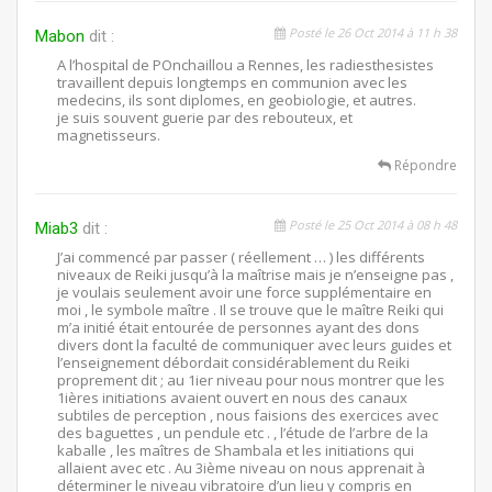
Posté le 26 Oct 2014 à 11 h 38
Mabon
dit :
A l’hospital de POnchaillou a Rennes, les radiesthesistes
travaillent depuis longtemps en communion avec les
medecins, ils sont diplomes, en geobiologie, et autres.
je suis souvent guerie par des rebouteux, et
magnetisseurs.
Répondre
Posté le 25 Oct 2014 à 08 h 48
Miab3
dit :
J’ai commencé par passer ( réellement … ) les différents
niveaux de Reiki jusqu’à la maîtrise mais je n’enseigne pas ,
je voulais seulement avoir une force supplémentaire en
moi , le symbole maître . Il se trouve que le maître Reiki qui
m’a initié était entourée de personnes ayant des dons
divers dont la faculté de communiquer avec leurs guides et
l’enseignement débordait considérablement du Reiki
proprement dit ; au 1ier niveau pour nous montrer que les
1ières initiations avaient ouvert en nous des canaux
subtiles de perception , nous faisions des exercices avec
des baguettes , un pendule etc . , l’étude de l’arbre de la
kaballe , les maîtres de Shambala et les initiations qui
allaient avec etc . Au 3ième niveau on nous apprenait à
déterminer le niveau vibratoire d’un lieu y compris en