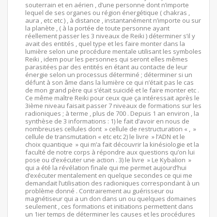
souterrain et en aérien , d’une personne dont n’importe
lequel de ses organes ou région énergétique ( chakras ,
aura , etc etc ) , à distance , instantanément n’importe ou sur
la planète , ( à la portée de toute personne ayant
réellement passer les 3 niveaux de Reiki ) déterminer s’il y
avait des entités , quel type et les faire monter dans la
lumière selon une procédure mentale utilisant les symboles
Reiki , idem pour les personnes qui seront elles mêmes
parasitées par des entités en étant au contacte de leur
énergie selon un processus déterminé ; déterminer si un
défunt à son âme dans la lumière ce qui n’était pas le cas
de mon grand père qui s’était suicidé et le faire monter etc .
Ce même maître Reiki pour ceux que ça intéressait après le
3ième niveau faisait passer 7 niveaux de formations sur les
radioniques ; à terme , plus de 700 . Depuis 1 an environ , la
synthèse de 3 informations : 1) le fait d’avoir en nous de
nombreuses cellules dont » cellule de restructuration « , »
cellule de transmutation « etc etc 2) le livre » l’ADN et le
choix quantique » qui m’a fait découvrir la kinésiologie et la
faculté de notre corps à répondre aux questions qu’on lui
pose ou d’exécuter une action . 3) le livre » Le Kybalion »
qui a été la révélation finale qui me permet aujourd’hui
d’exécuter mentalement en quelque secondes ce qui me
demandait l’utilisation des radioniques correspondant à un
problème donné . Contrairement au guérisseur ou
magnétiseur qui a un don dans un ou quelques domaines
seulement , ces formations et initiations permettent dans
un 1ier temps de déterminer les causes et les procédures