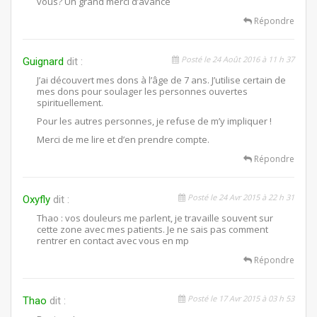
vous? Un grand merci d’avance
Répondre
Posté le 24 Août 2016 à 11 h 37
Guignard
dit :
J’ai découvert mes dons à l’âge de 7 ans. J’utilise certain de
mes dons pour soulager les personnes ouvertes
spirituellement.
Pour les autres personnes, je refuse de m’y impliquer !
Merci de me lire et d’en prendre compte.
Répondre
Posté le 24 Avr 2015 à 22 h 31
Oxyfly
dit :
Thao : vos douleurs me parlent, je travaille souvent sur
cette zone avec mes patients. Je ne sais pas comment
rentrer en contact avec vous en mp
Répondre
Posté le 17 Avr 2015 à 03 h 53
Thao
dit :