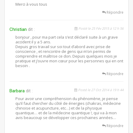
Merci à vous tous
Répondre
Posté le 25 Fév 2015 à 12 h 56
Christian
dit :
bonjour , pour ma part cela s’est déclaré suite à un grave
accident il y a 5 ans.
Depuis gros travail sur soi tout d’abord avec prise de
conscience , et rencontre de gens qui m’on permis de
comprendre et maîtrise ce don. Depuis quelques mois je
pratique et j’ouvre mon cœur pour les personnes qui en ont
besoin .
Répondre
Posté le 27 Oct 2014 à 19 h 44
Barbara
dit :
Pour avoir une compréhension du phénomène, je pense
qu’il faut chercher du côté de énergies (chakras, médecine
chinoise et acupuncture, etc…) et de la physique
quantique… et de la médecine quantique !, qui va à mon
avis beaucoup se développer ces prochaines années…
Répondre