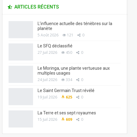
ARTICLES RÉCENTS
L’influence actuelle des ténèbres sur la
planète
5 Août 2026
121
0
Le SFQ déclassifié
27 Juil 2026
450
0
Le Moringa, une plante vertueuse aux
multiples usages
24 Juil 2026
334
0
Le Saint Germain Trust révélé
19 Juil 2026
625
0
La Terre et ses sept royaumes
15 Juil 2026
609
0