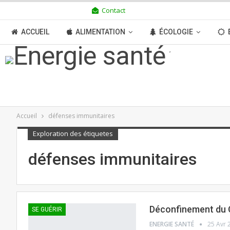
Contact
VENDREDI 7 AOÛT 2026
ACCUEIL
ALIMENTATION
ÉCOLOGIE
TRANSITION
BOUTIQUE
MÉDIAS
N
Accueil
défenses immunitaires
Exploration des étiquetes
défenses immunitaires
Déconfinement du C
SE GUÉRIR
ENERGIE SANTÉ
25 Avr 