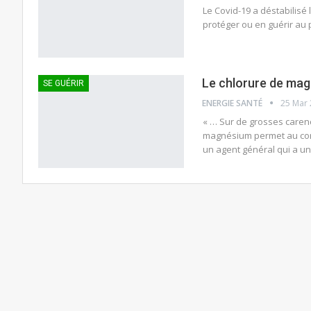
Le Covid-19 a déstabilisé 
protéger ou en guérir au p
Le chlorure de ma
SE GUÉRIR
ENERGIE SANTÉ
25 Mar
« … Sur de grosses carenc
magnésium permet au corps 
un agent général qui a un