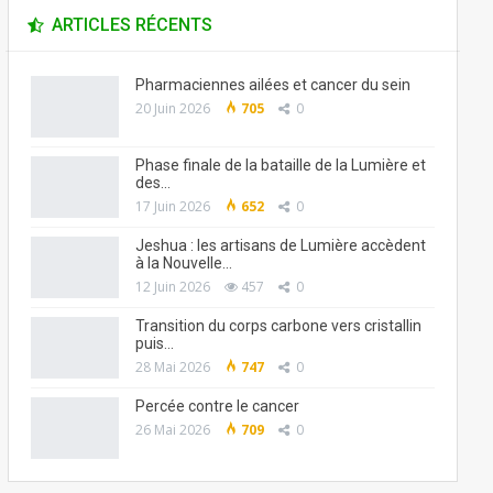
ARTICLES RÉCENTS
Pharmaciennes ailées et cancer du sein
20 Juin 2026
705
0
Phase finale de la bataille de la Lumière et
des…
17 Juin 2026
652
0
Jeshua : les artisans de Lumière accèdent
à la Nouvelle…
12 Juin 2026
457
0
Transition du corps carbone vers cristallin
puis…
28 Mai 2026
747
0
Percée contre le cancer
26 Mai 2026
709
0