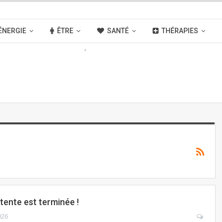
ÉNERGIE
ÊTRE
SANTÉ
THÉRAPIES
OUVELLES
ACTIVITÉS
LIENS
ttente est terminée !
026