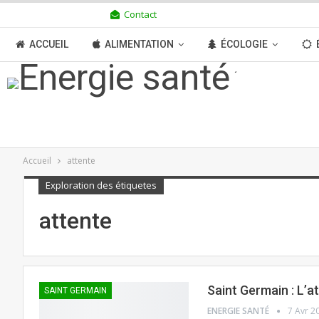
Contact
JEUDI 6 AOÛT 2026
ACCUEIL
ALIMENTATION
ÉCOLOGIE
TRANSITION
BOUTIQUE
MÉDIAS
N
Accueil
attente
Exploration des étiquetes
attente
Saint Germain : L’a
SAINT GERMAIN
ENERGIE SANTÉ
7 Avr 2