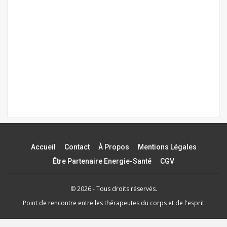
Accueil
Contact
À Propos
Mentions Légales
Être Partenaire Energie-Santé
CGV
© 2026 - Tous droits réservés.
Point de rencontre entre les thérapeutes du corps et de l'esprit