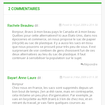
2 COMMENTAIRES
Posté le 16 Juil 2009 à 20 h 56
Rachele Beaulieu
dit :
Bonjour, Bravo à mon beau pays le Canada et à mon beau
Québec pour cette alternatives!! Ici aux États-Unis, dans nos
épiciceries et commerce, on nous propose le sac de papier
(récyclé) au sac de plastique. Il y a aussi les sacs en tissu
que nous pouvons se procuré pour très peu de sous. Il est
surprenant de voir combien de gens choisisent l’un de ces
deux alternatives au lieu du sac de plastique. Il faut
continuer à sensibiliser la population sur le sujet.
Répondre
Posté le 3 Mai 2009 à 01 h 30
Bayart Anne-Laure
dit :
Bonjour
Chez nous en France, les sacs sont supprimés depuis un
bon bout de temps. J’en ai été ravie, mais en contrepartie,
cela réclame un peu plus d’organisation. Par exemple, je
vais en bicyclette au RER (train) à 3 km de chez moi, et en
retrant du travail, je vais faire quelques courses au