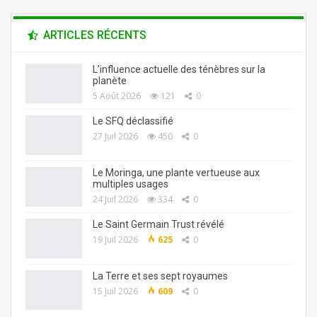
ARTICLES RÉCENTS
L’influence actuelle des ténèbres sur la
planète
5 Août 2026
121
0
Le SFQ déclassifié
27 Juil 2026
450
0
Le Moringa, une plante vertueuse aux
multiples usages
24 Juil 2026
334
0
Le Saint Germain Trust révélé
19 Juil 2026
625
0
La Terre et ses sept royaumes
15 Juil 2026
609
0