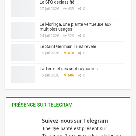
Le SFQ déclassifié
27 Juil 2026
435
0
Le Moringa, une plante vertueuse aux
multiples usages
24 Juil 2026
329
0
Le Saint Germain Trust révélé
19 Juil 2026
618
0
La Terre et ses sept royaumes
15 Juil 2026
606
0
PRÉSENCE SUR TELEGRAM
Suivez-nous sur Telegram
Energie-Santé est présent sur
Telegram. Retrouvez-y les articles du