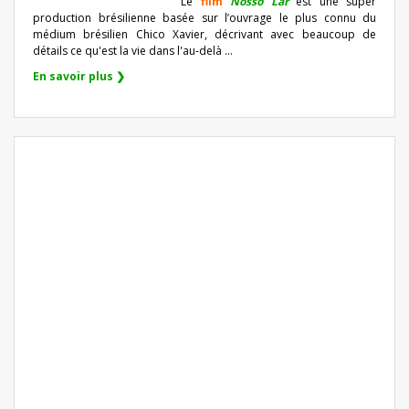
Le
film
Nosso Lar
est une super
production brésilienne basée sur l’ouvrage le plus connu du
médium brésilien Chico Xavier, décrivant avec beaucoup de
détails ce qu'est la vie dans l'au-delà ...
En savoir plus ❯