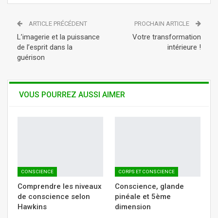
ReddIt
Linkedin
ARTICLE PRÉCÉDENT
PROCHAIN ARTICLE
Tumblr
Telegram
WhatsApp
L’imagerie et la puissance
Votre transformation
de l’esprit dans la
intérieure !
guérison
VOUS POURREZ AUSSI AIMER
CONSCIENCE
CORPS ET CONSCIENCE
Comprendre les niveaux
Conscience, glande
de conscience selon
pinéale et 5ème
Hawkins
dimension