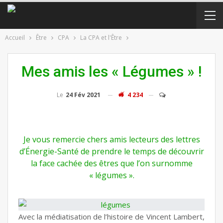
Accueil
Être
CPA
La CPA et l'Être
Mes amis les « Légumes » !
Le
24 Fév 2021
4 234
Je vous remercie chers amis lecteurs des lettres
d’Énergie-Santé de prendre le temps de découvrir
la face cachée des êtres que l’on surnomme
« légumes ».
Avec la médiatisation de l’histoire de Vincent Lambert,