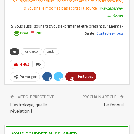
Vous pouvez reproduire librement cet article et le retransmettre,
si vous ne le modifiez pas et citez la source :
www.energie-
sante.net
Si vous aussi, souhaitez vous exprimer et être présent sur Energie-
Santé,
Contactez-nous
non-pardon
pardon
4 462
Partager
Pinterest
ReddIt
Linkedin
ARTICLE PRÉCÉDENT
PROCHAIN ARTICLE
Tumblr
Telegram
WhatsApp
L’astrologie, quelle
Le fenouil
révélation !