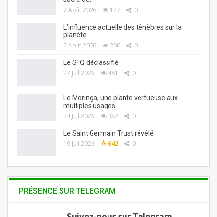
7 Août 2026
127
0
L’influence actuelle des ténèbres sur la
planète
5 Août 2026
200
0
Le SFQ déclassifié
27 Juil 2026
481
0
Le Moringa, une plante vertueuse aux
multiples usages
24 Juil 2026
352
0
Le Saint Germain Trust révélé
19 Juil 2026
642
0
PRÉSENCE SUR TELEGRAM
Suivez-nous sur Telegram