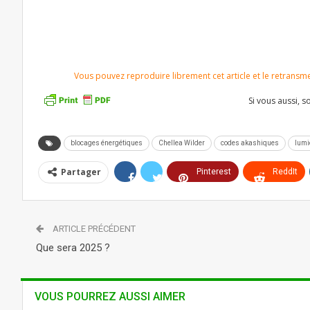
Vous pouvez reproduire librement cet article et le retransmett
Si vous aussi, 
blocages énergétiques
Chellea Wilder
codes akashiques
lumi
Partager
Pinterest
ReddIt
Telegram
ARTICLE PRÉCÉDENT
Que sera 2025 ?
VOUS POURREZ AUSSI AIMER