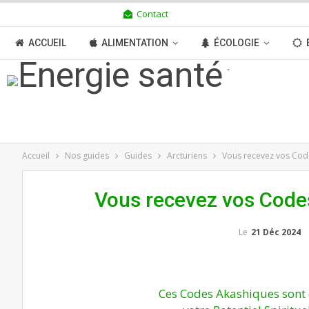
Contact
VENDREDI 7 AOÛT 2026
ACCUEIL
ALIMENTATION
ÉCOLOGIE
TRANSITION
BOUTIQUE
MÉDIAS
N
Accueil
Nos guides
Guides
Arcturiens
Vous recevez vos Cod
Vous recevez vos Code
Le
21 Déc 2024
Ces Codes Akashiques sont d