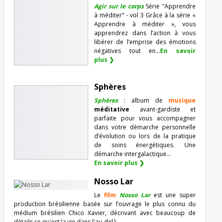
Agir sur le corps
Série "Apprendre
à méditer" - vol 3 Grâce à la série «
Apprendre à méditer », vous
apprendrez dans l’action à vous
libérer de l’emprise des émotions
négatives tout en...
En savoir
plus ❯
Sphères
Sphères
: album de
musique
méditative
avant-gardiste et
parfaite pour vous accompagner
dans votre démarche personnelle
d’évolution ou lors de la pratique
de soins énergétiques. Une
démarche intergalactique...
En savoir plus ❯
Nosso Lar
Le
film
Nosso Lar
est une super
production brésilienne basée sur l’ouvrage le plus connu du
médium brésilien Chico Xavier, décrivant avec beaucoup de
détails ce qu'est la vie dans l'au-delà ...