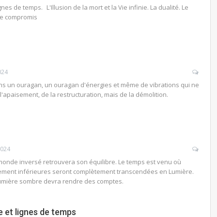
nes de temps. L'Illusion de la mort et la Vie infinie. La dualité. Le
 le compromis
024
s un ouragan, un ouragan d'énergies et même de vibrations qui ne
'apaisement, de la restructuration, mais de la démolition.
2024
monde inversé retrouvera son équilibre. Le temps est venu où
alement inférieures seront complètement transcendées en Lumière.
lumière sombre devra rendre des comptes.
 et lignes de temps