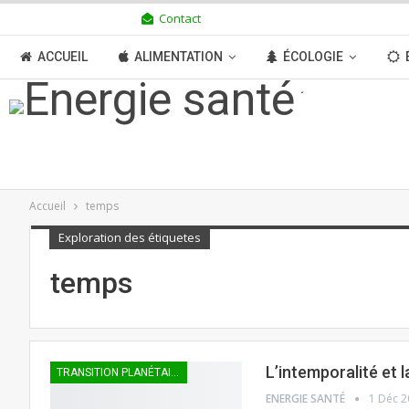
Contact
JEUDI 6 AOÛT 2026
ACCUEIL
ALIMENTATION
ÉCOLOGIE
TRANSITION
BOUTIQUE
MÉDIAS
N
Accueil
temps
Exploration des étiquetes
temps
L’intemporalité et l
TRANSITION PLANÉTAIRE
ENERGIE SANTÉ
1 Déc 