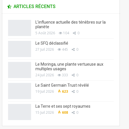
ARTICLES RÉCENTS
L’influence actuelle des ténèbres sur la
planète
5 Août 2026
104
0
Le SFQ déclassifié
27 Juil 2026
445
0
Le Moringa, une plante vertueuse aux
multiples usages
24 Juil 2026
333
0
Le Saint Germain Trust révélé
19 Juil 2026
623
0
La Terre et ses sept royaumes
15 Juil 2026
608
0