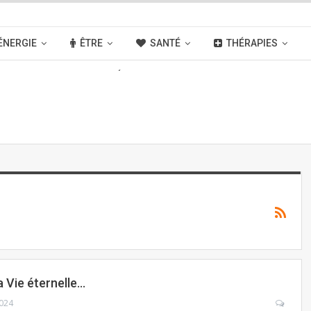
ÉNERGIE
ÊTRE
SANTÉ
THÉRAPIES
OUVELLES
ACTIVITÉS
LIENS
a Vie éternelle…
2024