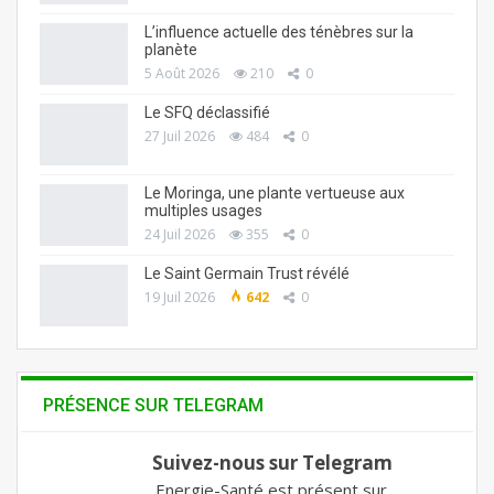
L’influence actuelle des ténèbres sur la
planète
5 Août 2026
210
0
Le SFQ déclassifié
27 Juil 2026
484
0
Le Moringa, une plante vertueuse aux
multiples usages
24 Juil 2026
355
0
Le Saint Germain Trust révélé
19 Juil 2026
642
0
PRÉSENCE SUR TELEGRAM
Suivez-nous sur Telegram
Energie-Santé est présent sur