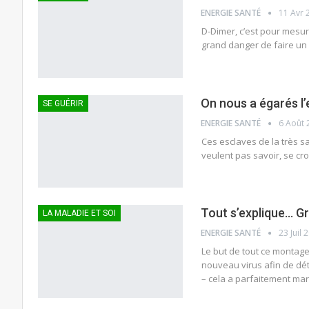
ENERGIE SANTÉ
11 Avr 
D-Dimer, c’est pour mesure
grand danger de faire un
On nous a égarés l’
SE GUÉRIR
ENERGIE SANTÉ
6 Août 
Ces esclaves de la très sa
veulent pas savoir, se cr
Tout s’explique… G
LA MALADIE ET SOI
ENERGIE SANTÉ
23 Juil 
Le but de tout ce montage 
nouveau virus afin de dét
– cela a parfaitement ma