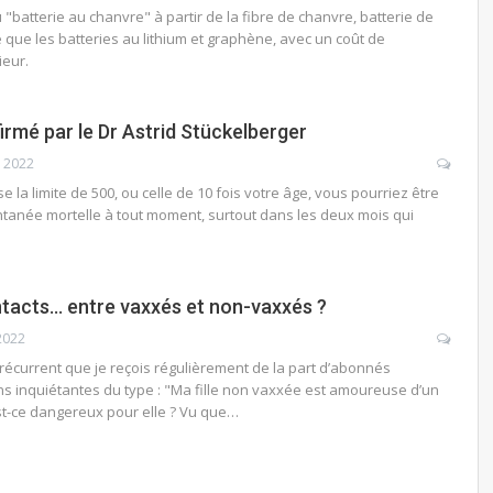
batterie au chanvre" à partir de la fibre de chanvre, batterie de
e que les batteries au lithium et graphène, avec un coût de
rieur.
rmé par le Dr Astrid Stückelberger
 2022
e la limite de 500, ou celle de 10 fois votre âge, vous pourriez être
tanée mortelle à tout moment, surtout dans les deux mois qui
ntacts… entre vaxxés et non-vaxxés ?
2022
écurrent que je reçois régulièrement de la part d’abonnés
ns inquiétantes du type : "Ma fille non vaxxée est amoureuse d’un
est-ce dangereux pour elle ? Vu que…