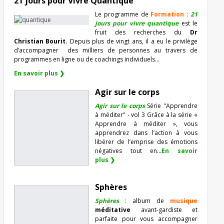
21 jours pour Vivre Quantique
Le programme de
Formation
:
21
jours pour vivre quantique
est le
fruit des recherches du
Dr
Christian Bourit.
Depuis plus de vingt ans, il a eu le privilège
d’accompagner
des milliers de personnes au travers de
programmes en ligne ou de coachings individuels…
En savoir plus ❯
Agir sur le corps
Agir sur le corps
Série "Apprendre
à méditer" - vol 3 Grâce à la série «
Apprendre à méditer », vous
apprendrez dans l’action à vous
libérer de l’emprise des émotions
négatives tout en...
En savoir
plus ❯
Sphères
Sphères
: album de
musique
méditative
avant-gardiste et
parfaite pour vous accompagner