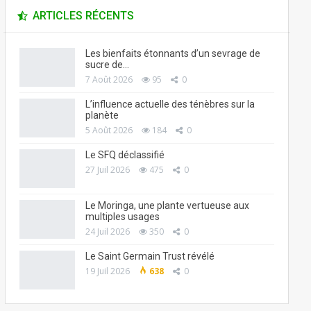
ARTICLES RÉCENTS
Les bienfaits étonnants d’un sevrage de
sucre de…
7 Août 2026
95
0
L’influence actuelle des ténèbres sur la
planète
5 Août 2026
184
0
Le SFQ déclassifié
27 Juil 2026
475
0
Le Moringa, une plante vertueuse aux
multiples usages
24 Juil 2026
350
0
Le Saint Germain Trust révélé
19 Juil 2026
638
0