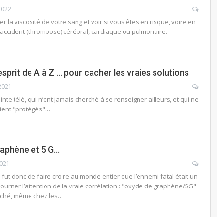
2022
r la viscosité de votre sang et voir si vous êtes en risque, voire en
 accident (thrombose) cérébral, cardiaque ou pulmonaire.
esprit de A à Z … pour cacher les vraies solutions
2021
inte télé, qui n’ont jamais cherché à se renseigner ailleurs, et qui ne
oient "protégés"…
raphène et 5 G…
2021
fut donc de faire croire au monde entier que l’ennemi fatal était un
ourner l’attention de la vraie corrélation : "oxyde de graphène/5G"
rché, même chez les…