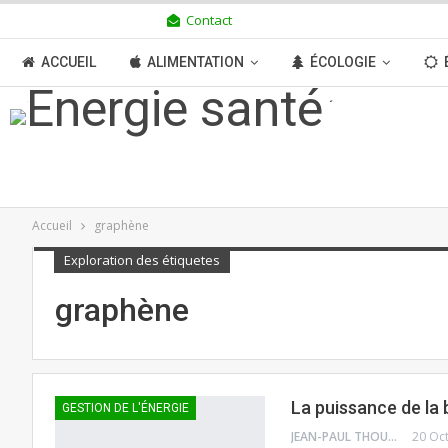
Contact
SAMEDI 8 AOÛT 2026
ACCUEIL
ALIMENTATION
ÉCOLOGIE
TRANSITION
BOUTIQUE
MÉDIAS
N
Accueil
graphène
Exploration des étiquetes
graphène
La puissance de la 
GESTION DE L'ÉNERGIE
JEAN-PAUL THOUNY
20 Oc