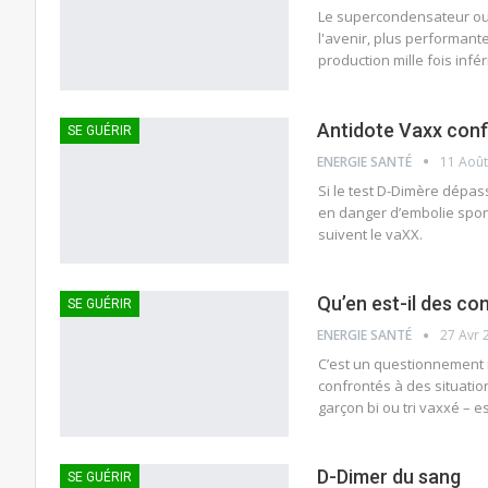
Le supercondensateur ou "
l'avenir, plus performant
production mille fois infé
Antidote Vaxx confi
SE GUÉRIR
ENERGIE SANTÉ
11 Août
Si le test D-Dimère dépass
en danger d’embolie spon
suivent le vaXX.
Qu’en est-il des co
SE GUÉRIR
ENERGIE SANTÉ
27 Avr 
C’est un questionnement r
confrontés à des situatio
garçon bi ou tri vaxxé – 
D-Dimer du sang
SE GUÉRIR