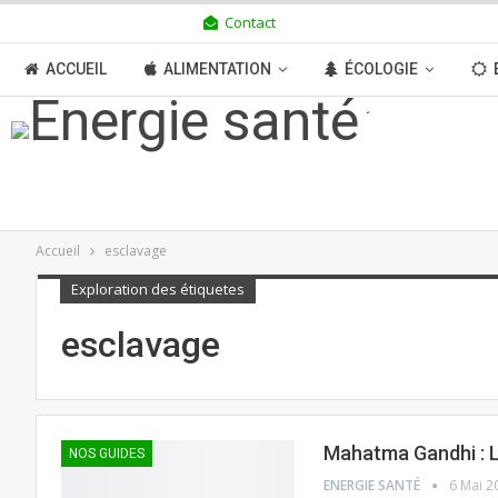
Contact
DIMANCHE 9 AOÛT 2026
ACCUEIL
ALIMENTATION
ÉCOLOGIE
TRANSITION
BOUTIQUE
MÉDIAS
N
Accueil
esclavage
Exploration des étiquetes
esclavage
Mahatma Gandhi : La
NOS GUIDES
ENERGIE SANTÉ
6 Mai 2