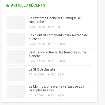
ARTICLES RÉCENTS
Le Système Financier Quantique se
rapproche !
8 Août 2026
65
0
Les bienfaits étonnants d’un sevrage de
sucre de…
7 Août 2026
155
0
L’influence actuelle des ténèbres sur la
planète
5 Août 2026
216
0
Le SFQ déclassifié
27 Juil 2026
485
0
Le Moringa, une plante vertueuse aux
multiples usages
24 Juil 2026
355
0