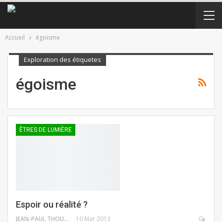
Accueil
égoisme
Exploration des étiquetes
égoisme
ÊTRES DE LUMIÈRE
Espoir ou réalité ?
JEAN-PAUL THOUNY
10 Mar 2013