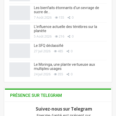
Les bienfaits étonnants d’un sevrage de
sucre de…
7 Août 2026
155
0
L’influence actuelle des ténèbres sur la
planète
5 Août 2026
216
0
Le SFQ déclassifié
27 Juil 2026
485
0
Le Moringa, une plante vertueuse aux
multiples usages
24 Juil 2026
355
0
PRÉSENCE SUR TELEGRAM
Suivez-nous sur Telegram
Energie-Santé est présent sur