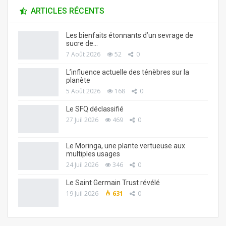
ARTICLES RÉCENTS
Les bienfaits étonnants d’un sevrage de
sucre de…
7 Août 2026
52
0
L’influence actuelle des ténèbres sur la
planète
5 Août 2026
168
0
Le SFQ déclassifié
27 Juil 2026
469
0
Le Moringa, une plante vertueuse aux
multiples usages
24 Juil 2026
346
0
Le Saint Germain Trust révélé
19 Juil 2026
631
0