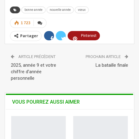
bonne année
nouvelle année
vœux
1 723
Partager
Pinterest
ReddIt
Linkedin
ARTICLE PRÉCÉDENT
PROCHAIN ARTICLE
Tumblr
Telegram
WhatsApp
2025, année 9 et votre
La bataille finale
chiffre d’année
personnelle
VOUS POURREZ AUSSI AIMER