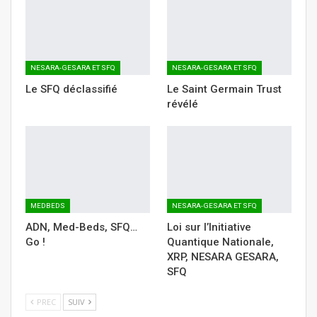
NESARA-GESARA ET SFQ
NESARA-GESARA ET SFQ
Le SFQ déclassifié
Le Saint Germain Trust
révélé
MEDBEDS
NESARA-GESARA ET SFQ
ADN, Med-Beds, SFQ…
Loi sur l’Initiative
Go !
Quantique Nationale,
XRP, NESARA GESARA,
SFQ
PREC
SUIV