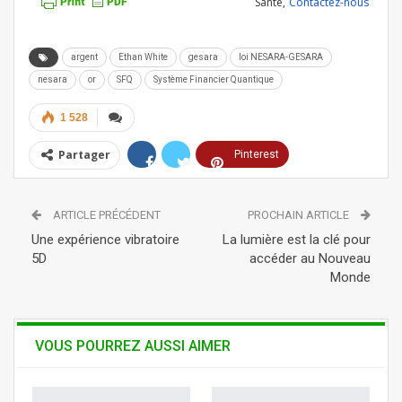
Santé,
Contactez-nous
argent
Ethan White
gesara
loi NESARA-GESARA
nesara
or
SFQ
Système Financier Quantique
1 528
Partager
Pinterest
ReddIt
Linkedin
ARTICLE PRÉCÉDENT
PROCHAIN ARTICLE
Tumblr
Telegram
WhatsApp
Une expérience vibratoire
La lumière est la clé pour
5D
accéder au Nouveau
Monde
VOUS POURREZ AUSSI AIMER