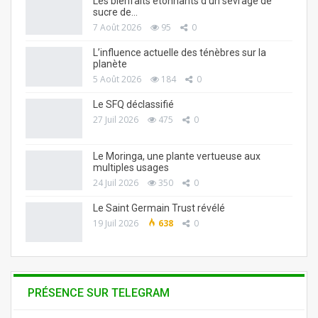
Les bienfaits étonnants d’un sevrage de
sucre de…
7 Août 2026
95
0
L’influence actuelle des ténèbres sur la
planète
5 Août 2026
184
0
Le SFQ déclassifié
27 Juil 2026
475
0
Le Moringa, une plante vertueuse aux
multiples usages
24 Juil 2026
350
0
Le Saint Germain Trust révélé
19 Juil 2026
638
0
PRÉSENCE SUR TELEGRAM