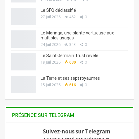
Le SFQ déclassifié
27 Juil 2026
462
0
Le Moringa, une plante vertueuse aux
multiples usages
24 Juil 2026
343
0
Le Saint Germain Trust révélé
19 Juil 2026
630
0
La Terre et ses sept royaumes
15 Juil 2026
616
0
PRÉSENCE SUR TELEGRAM
Suivez-nous sur Telegram
Energie-Santé est présent sur