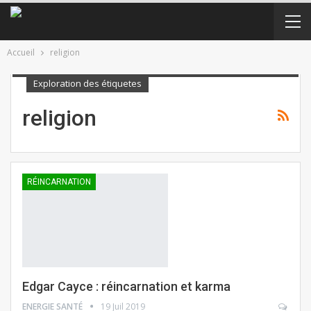
Accueil
religion
Exploration des étiquetes
religion
RÉINCARNATION
Edgar Cayce : réincarnation et karma
ENERGIE SANTÉ
19 Juil 2019