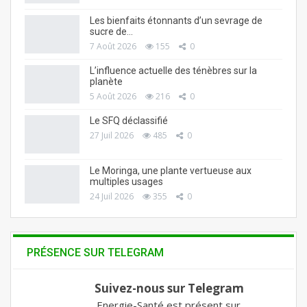
Les bienfaits étonnants d’un sevrage de
sucre de…
7 Août 2026
155
0
L’influence actuelle des ténèbres sur la
planète
5 Août 2026
216
0
Le SFQ déclassifié
27 Juil 2026
485
0
Le Moringa, une plante vertueuse aux
multiples usages
24 Juil 2026
355
0
PRÉSENCE SUR TELEGRAM
Suivez-nous sur Telegram
Energie-Santé est présent sur