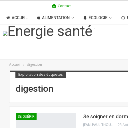
Contact
DIMANCHE 9 AOÛT 2026
ACCUEIL
ALIMENTATION
ÉCOLOGIE
TRANSITION
BOUTIQUE
MÉDIAS
N
Accueil
digestion
Exploration des étiquetes
digestion
Se soigner en dorma
SE GUÉRIR
JEAN-PAUL THOUNY
23 Ao