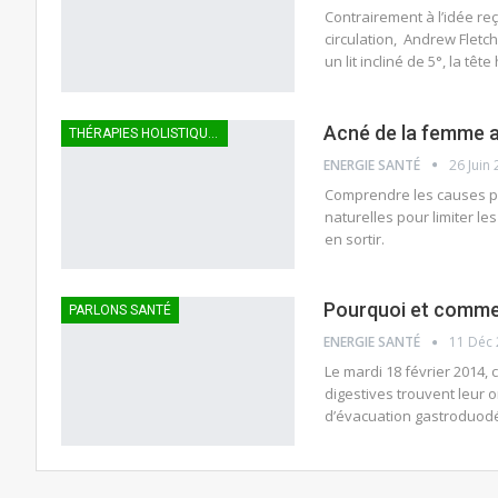
Contrairement à l’idée reçu
circulation, Andrew Fletch
un lit incliné de 5°, la tête
Acné de la femme a
THÉRAPIES HOLISTIQUES
ENERGIE SANTÉ
26 Juin
Comprendre les causes po
naturelles pour limiter le
en sortir.
Pourquoi et commen
PARLONS SANTÉ
ENERGIE SANTÉ
11 Déc
Le mardi 18 février 2014,
digestives trouvent leur o
d’évacuation gastroduodén