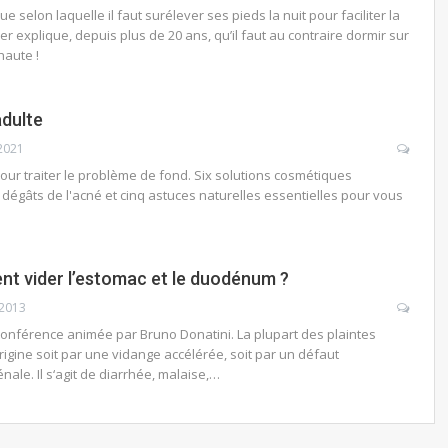
e selon laquelle il faut surélever ses pieds la nuit pour faciliter la
er explique, depuis plus de 20 ans, qu’il faut au contraire dormir sur
 haute !
dulte
 2021
ur traiter le problème de fond. Six solutions cosmétiques
s dégâts de l'acné et cinq astuces naturelles essentielles pour vous
t vider l’estomac et le duodénum ?
 2013
 conférence animée par Bruno Donatini. La plupart des plaintes
rigine soit par une vidange accélérée, soit par un défaut
ale. Il s‘agit de diarrhée, malaise,…