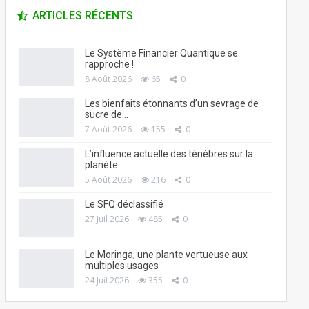
ARTICLES RÉCENTS
Le Système Financier Quantique se
rapproche !
8 Août 2026
65
0
Les bienfaits étonnants d’un sevrage de
sucre de…
7 Août 2026
155
0
L’influence actuelle des ténèbres sur la
planète
5 Août 2026
216
0
Le SFQ déclassifié
27 Juil 2026
485
0
Le Moringa, une plante vertueuse aux
multiples usages
24 Juil 2026
355
0