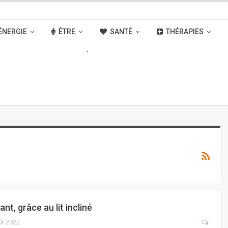
ÉNERGIE
ÊTRE
SANTÉ
THÉRAPIES
OUVELLES
ACTIVITÉS
LIENS
nt, grâce au lit incliné
ût 2022