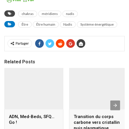
chakras
méridiens
nadis
Être
Être humain
Nadis
Système énergétique
Partager
Related Posts
ADN, Med-Beds, SFQ…
Transition du corps
Go !
carbone vers cristallin
puis plasmatique