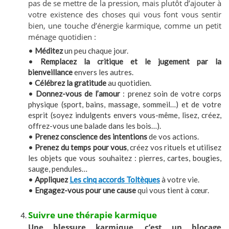
pas de se mettre de la pression, mais plutôt d’ajouter à
votre existence des choses qui vous font vous sentir
bien, une touche d’énergie karmique, comme un petit
ménage quotidien :
•
Méditez
un peu chaque jour.
•
Remplacez la critique et le jugement par la
bienveillance
envers les autres.
•
Célébrez la gratitude
au quotidien.
•
Donnez-vous de l’amour
: prenez soin de votre corps
physique (sport, bains, massage, sommeil…) et de votre
esprit (soyez indulgents envers vous-même, lisez, créez,
offrez-vous une balade dans les bois…).
•
Prenez conscience des intentions
de vos actions.
•
Prenez du temps pour vous
, créez vos rituels et utilisez
les objets que vous souhaitez : pierres, cartes, bougies,
sauge, pendules…
•
Appliquez
Les cinq accords Toltèques
à votre vie.
•
Engagez-vous pour une cause
qui vous tient à cœur.
Suivre une thérapie karmique
Une blessure karmique, c’est un blocage