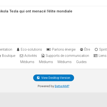
ikola Tesla qui ont menacé l’élite mondiale
entation
Eco-solutions
Parlons énergie
Être
Spirit
Boutique
Activités
Supports de communication
Liens
Médiums
Médiums
Médiums
Guides
View Desktop Version
Powered by
BetterAMP