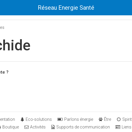
Réseau Energie Santé
tes
chide
te ?
entation
Eco-solutions
Parlons énergie
Être
Spirit
Boutique
Activités
Supports de communication
Liens