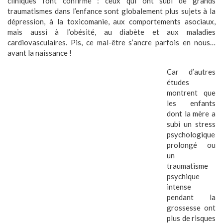
cliniques l’ont confirmé : ceux qui ont subi de grands
traumatismes dans l’enfance sont globalement plus sujets à la
dépression, à la toxicomanie, aux comportements asociaux,
mais aussi à l’obésité, au diabète et aux maladies
cardiovasculaires. Pis, ce mal-être s’ancre parfois en nous…
avant la naissance !
Car d’autres
études
montrent que
les enfants
dont la mère a
subi un stress
psychologique
prolongé ou
un
traumatisme
psychique
intense
pendant la
grossesse ont
plus de risques