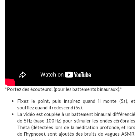
*Portez des écouteurs! (pour les battements binauraux).*
Fixez le point, puis inspirez quand il monte (5s), et
soufflez quand il redescend (5s).
La vidéo est couplée à un battement binaural différencié
de 5Hz (base 100Hz) pour stimuler les ondes cérébrales
Thêta (détectées lors de la méditation profonde, et lors
de l’hypnose), sont ajoutés des bruits de vagues ASMR,