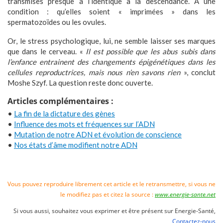
transmises presque à l’identique à la descendance. A une
condition : qu’elles soient « imprimées » dans les
spermatozoïdes ou les ovules.
Or, le stress psychologique, lui, ne semble laisser ses marques
que dans le cerveau. «
Il est possible que les abus subis dans
l’enfance entrainent des changements épigénétiques dans les
cellules reproductrices, mais nous n’en savons rien
», conclut
Moshe Szyf. La question reste donc ouverte.
Articles complémentaires :
•
La fin de la dictature des gènes
•
Influence des mots et fréquences sur l’ADN
•
Mutation de notre ADN et évolution de conscience
•
Nos états d’âme modifient notre ADN
Vous pouvez reproduire librement cet article et le retransmettre, si vous ne
le modifiez pas et citez la source :
www.energie-sante.net
Si vous aussi, souhaitez vous exprimer et être présent sur Energie-Santé,
Contactez-nous