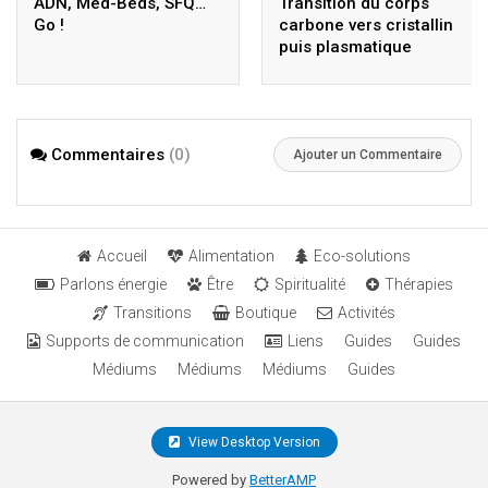
ADN, Med-Beds, SFQ…
Transition du corps
Go !
carbone vers cristallin
puis plasmatique
Commentaires
(0)
Ajouter un Commentaire
Accueil
Alimentation
Eco-solutions
Parlons énergie
Être
Spiritualité
Thérapies
Transitions
Boutique
Activités
Supports de communication
Liens
Guides
Guides
Médiums
Médiums
Médiums
Guides
View Desktop Version
Powered by
BetterAMP