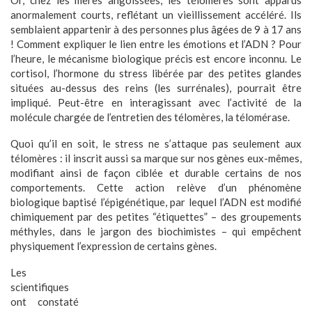
Or, chez les mères angoissées, les télomères sont apparus
anormalement courts, reflétant un vieillissement accéléré. Ils
semblaient appartenir à des personnes plus âgées de 9 à 17 ans
! Comment expliquer le lien entre les émotions et l’ADN ? Pour
l’heure, le mécanisme biologique précis est encore inconnu. Le
cortisol, l’hormone du stress libérée par des petites glandes
situées au-dessus des reins (les surrénales), pourrait être
impliqué. Peut-être en interagissant avec l’activité de la
molécule chargée de l’entretien des télomères, la télomérase.
Quoi qu’il en soit, le stress ne s’attaque pas seulement aux
télomères : il inscrit aussi sa marque sur nos gènes eux-mêmes,
modifiant ainsi de façon ciblée et durable certains de nos
comportements. Cette action relève d’un phénomène
biologique baptisé l’épigénétique, par lequel l’ADN est modifié
chimiquement par des petites “étiquettes” – des groupements
méthyles, dans le jargon des biochimistes – qui empêchent
physiquement l’expression de certains gènes.
Les
scientifiques
ont constaté