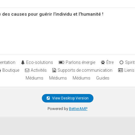
es causes pour guérir l’individu et l’humanité !
entation
Eco-solutions
Parlons énergie
Être
Spirit
Boutique
Activités
Supports de communication
Liens
Médiums
Médiums
Médiums
Guides
View Desktop Version
Powered by
BetterAMP