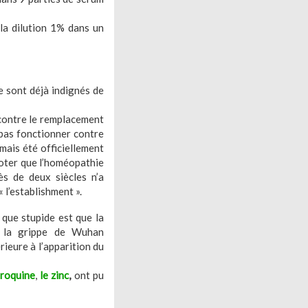
la dilution 1% dans un
se sont déjà indignés de
contre le remplacement
pas fonctionner contre
amais été officiellement
noter que l’homéopathie
ès de deux siècles n’a
 l’establishment ».
 que stupide est que la
à la grippe de Wuhan
rieure à l’apparition du
oroquine
,
le zinc
,
ont pu