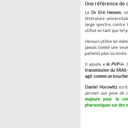
Une référence de 
Le
Dr Eric Hensen
, o
littérature universita
large spectre, contre 
utilisé en tant que tel
Hensen
utilise lui-même
jamais tombé une seul
patients plus ou moins 
Il ajoute
«
le PVP-I
«
(
transmission du SRAS-C
agir comme un bouclier
Daniel Horowitz
écri
permet aux gens de co
majeure pour le com
pharaoniques sur des 