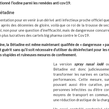
ntionné l’iodine parmi les remèdes anti cov19.
Bétadine
entation pour en venir à un dérivé anti infectieux proche officiel qu
, après des décennies de gloire, voilà que ce roi de la trousse de s
l, non pour une question d’inefficacité, mais de dangereuse concurre
n plus lucratives des cartels big pharma contre le Cov19.
ne, la Bétadine est même maintenant qualifiée de « dangereuse » par
t guérit sans qu’il soit nécessaire d’utiliser du désinfectant pour les
es stupides et ruineuses mesures de confinement.
La version
spray nasal iodé
o
Bétadine est donc judicieuseme
transformer les narines en cartou
performances. Cette mesure, su
pouvant aussi être curative, p
personnes infectées ou d’être con
moyens de transport en commun, 
une réduction drastique de la charg