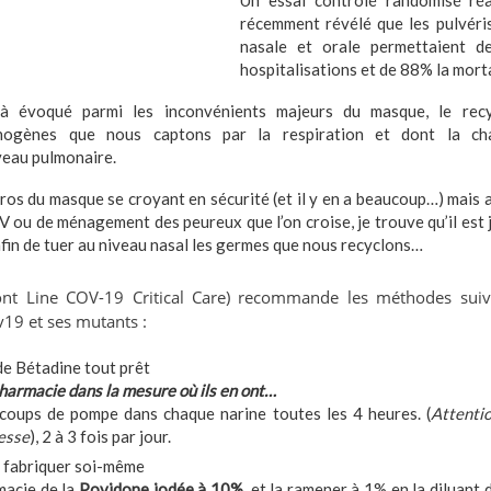
Un essai contrôlé randomisé ré
récemment révélé que les pulvéris
nasale et orale permettaient d
hospitalisations et de 88% la mort
éjà évoqué parmi les inconvénients majeurs du masque, le rec
hogènes que nous captons par la respiration et dont la c
eau pulmonaire.
ros du masque se croyant en sécurité (et il y en a beaucoup…) mais a
V ou de ménagement des peureux que l’on croise, je trouve qu’il est j
afin de tuer au niveau nasal les germes que nous recyclons…
ont Line COV-19 Critical Care) recommande les méthodes suiva
v19 et ses mutants :
e Bétadine tout prêt
armacie dans la mesure où ils en ont…
 coups de pompe dans chaque narine toutes les 4 heures. (
Attentio
esse
), 2 à 3 fois par jour.
 fabriquer soi-même
macie de la
Povidone iodée à 10%
, et la ramener à 1% en la diluant