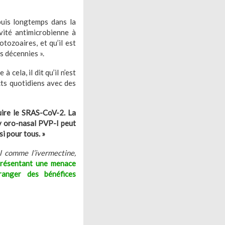
epuis longtemps dans la
ivité antimicrobienne à
tozoaires, et qu’il est
s décennies ».
 cela, il dit qu’il n’est
ts quotidiens avec des
uire le SRAS-CoV-2. La
ay oro-nasal PVP-I peut
i pour tous. »
l comme l’ivermectine,
présentant une menace
ranger des bénéfices