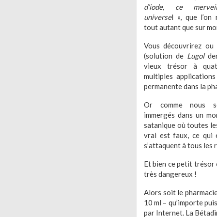
d’iode, ce merveil
universe
l », que l’on
tout autant que sur mon
Vous découvrirez ou r
(solution de
Lugol
dem
vieux trésor à quat
multiples applications
permanente dans la pha
Or comme nous so
immergés dans un mon
satanique où toutes les
vrai est faux, ce qui
s’attaquent à tous les
Et bien ce petit tréso
très dangereux !
Alors soit le pharmacie
10 ml – qu’importe puis
par Internet. La Bétadi