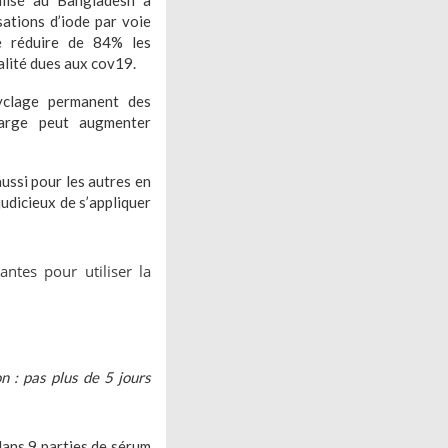
alisé au Bangladesh a
ations d’iode par voie
e réduire de 84% les
alité dues aux cov19.
yclage permanent des
harge peut augmenter
ussi pour les autres en
udicieux de s’appliquer
ntes pour utiliser la
n : pas plus de 5 jours
 dans 9 parties de sérum