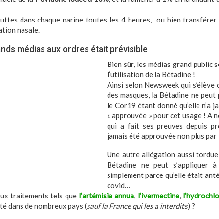
uttes dans chaque narine toutes les 4 heures, ou bien transférer 
ation nasale.
nds médias aux ordres était prévisible
Bien sûr, les médias grand public 
l’utilisation de la Bétadine !
Ainsi selon Newsweek qui s’élève 
des masques, la Bétadine ne peut 
le Cor19 étant donné qu’elle n’a j
« approuvée » pour cet usage ! A 
qui a fait ses preuves depuis pr
jamais été approuvée non plus par «
Une autre allégation aussi tordue
Bétadine ne peut s’appliquer 
simplement parce qu’elle était anté
covid…
eux traitements tels que
l
’artémisia annua
,
l’ivermectine
,
l’hydrochl
ité dans de nombreux pays (
sauf la France qui les a interdits
) ?