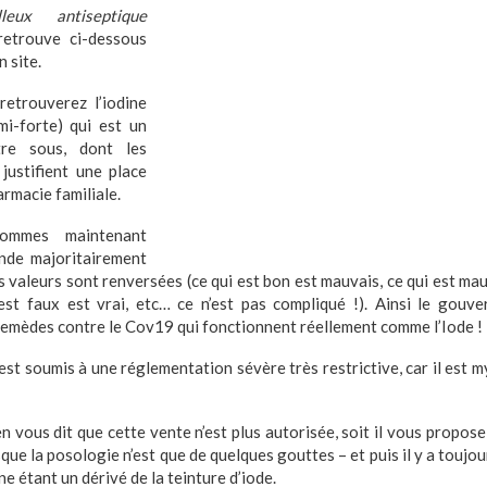
leux antiseptique
 retrouve
ci-dessous
 site.
etrouverez l’iodine
i-forte) qui est un
re sous, dont les
 justifient une place
rmacie familiale.
mmes maintenant
de majoritairement
 valeurs sont renversées (ce qui est bon est mauvais, ce qui est mau
 est faux est vrai, etc… ce n’est pas compliqué !). Ainsi le gouv
 remèdes contre le Cov19 qui fonctionnent réellement comme l’Iode !
r est soumis à une réglementation sévère très restrictive, car il est
n vous dit que cette vente n’est plus autorisée, soit il vous propose
que la posologie n’est que de quelques gouttes – et puis il y a toujour
ne étant un dérivé de la teinture d’iode.