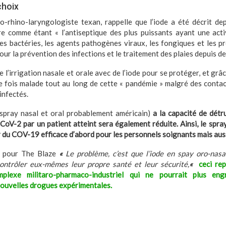
choix
to-rhino-laryngologiste texan, rappelle que l’iode a été décrit d
ire comme étant « l’antiseptique des plus puissants ayant une act
les bactéries, les agents pathogènes viraux, les fongiques et les pro
 pour la prévention des infections et le traitement des plaies depuis de
 l’irrigation nasale et orale avec de l’iode pour se protéger, et grâce à
e fois malade tout au long de cette « pandémie » malgré des contac
infectés.
spray nasal et oral probablement américain)
a la capacité de détr
oV-2 par un patient atteint sera également réduite. Ainsi, le spr
 du COV-19 efficace d’abord pour les personnels soignants mais auss
t pour The Blaze
«
Le problème, c’est que l’iode en spay oro-nasa
ntrôler eux-mêmes leur propre santé et leur sécurité,
«
ceci re
plexe militaro-pharmaco-industriel qui ne pourrait plus eng
nouvelles drogues expérimentales.