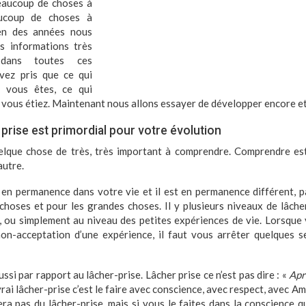
aucoup de choses à
ucoup de choses à
ien des années nous
 informations très
 dans toutes ces
vez pris que ce qui
 vous êtes, ce qui
 vous étiez. Maintenant nous allons essayer de développer encore e
 prise est primordial pour votre évolution
uelque chose de très, très important à comprendre. Comprendre es
autre.
t en permanence dans votre vie et il est en permanence différent, par
 choses et pour les grandes choses. Il y plusieurs niveaux de lâcher 
l, ou simplement au niveau des petites expériences de vie. Lorsque
 non-acceptation d’une expérience, il faut vous arrêter quelques 
ussi par rapport au lâcher-prise. Lâcher prise ce n’est pas dire : «
Apr
vrai lâcher-prise c’est le faire avec conscience, avec respect, avec Am
sera pas du lâcher-prise, mais si vous le faites dans la conscience q