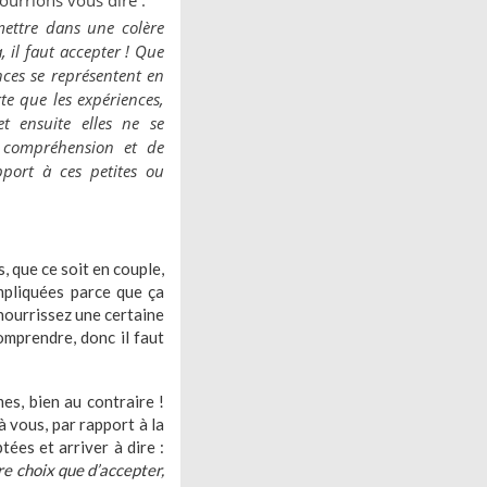
ourrions vous dire :
mettre dans une colère
, il faut accepter ! Que
nces se représentent en
te que les expériences,
et ensuite elles ne se
a compréhension et de
port à ces petites ou
s, que ce soit en couple,
mpliquées parce que ça
 nourrissez une certaine
mprendre, donc il faut
es, bien au contraire !
à vous, par rapport à la
ées et arriver à dire :
re choix que d’accepter,