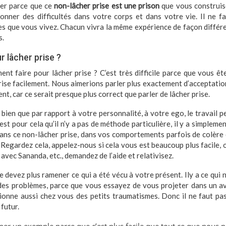
érer parce que ce
non-lâcher prise est une prison
que vous construis
ionner des difficultés dans votre corps et dans votre vie. Il ne f
s que vous vivez. Chacun vivra la même expérience de façon différ
s.
 lâcher prise ?
ent faire pour lâcher prise ? C’est très difficile parce que vous ête
rise facilement. Nous aimerions parler plus exactement d’acceptatio
ient, car ce serait presque plus correct que parler de lâcher prise.
ien que par rapport à votre personnalité, à votre ego, le travail pe
’est pour cela qu’il n’y a pas de méthode particulière, il y a simplem
ans ce non-lâcher prise, dans vos comportements parfois de colère
 Regardez cela, appelez-nous si cela vous est beaucoup plus facile,
avec Sananda, etc., demandez de l’aide et relativisez.
 devez plus ramener ce qui a été vécu à votre présent. Ily a ce qui 
des problèmes, parce que vous essayez de vous projeter dans un av
asionne aussi chez vous des petits traumatismes. Donc il ne faut pa
 futur.