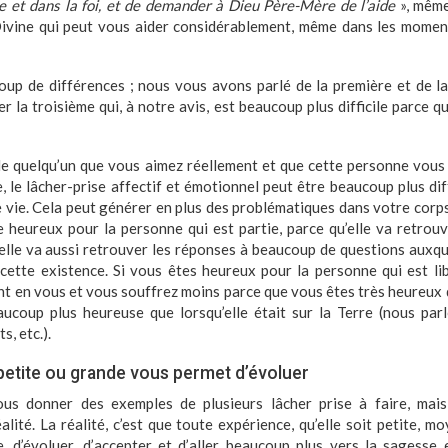
ce et dans la foi, et de demander à Dieu Père-Mère de l’aide
», mêm
ivine qui peut vous aider considérablement, même dans les moments
up de différences ; nous vous avons parlé de la première et de l
 la troisième qui, à notre avis, est beaucoup plus difficile parce q
 de quelqu’un que vous aimez réellement et que cette personne vous
e, le lâcher-prise affectif et émotionnel peut être beaucoup plus dif
 vie. Cela peut générer en plus des problématiques dans votre corp
re heureux pour la personne qui est partie, parce qu’elle va retrouv
elle va aussi retrouver les réponses à beaucoup de questions auxquel
cette existence. Si vous êtes heureux pour la personne qui est lib
ent en vous et vous souffrez moins parce que vous êtes très heureux
eaucoup plus heureuse que lorsqu’elle était sur la Terre (nous par
s, etc.).
etite ou grande vous permet d’évoluer
us donner des exemples de plusieurs lâcher prise à faire, mais 
alité. La réalité, c’est que toute expérience, qu’elle soit petite, 
 d’évoluer, d’accepter et d’aller beaucoup plus vers la sagesse et