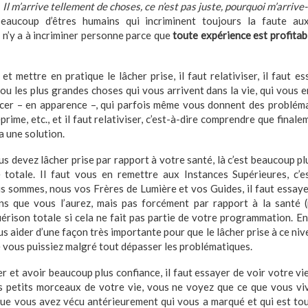
«
Il m’arrive tellement de choses, ce n’est pas juste, pourquoi m’arrive-t
beaucoup d’êtres humains qui incriminent toujours la faute aux
l n’y a à incriminer personne parce que
toute expérience est profitab
t mettre en pratique le lâcher prise, il faut relativiser, il faut e
 ou les plus grandes choses qui vous arrivent dans la vie, qui vous 
cer – en apparence –, qui parfois même vous donnent des probléma
éprime, etc., et il faut relativiser, c’est-à-dire comprendre que finale
a une solution.
s devez lâcher prise par rapport à votre santé, là c’est beaucoup p
ce totale. Il faut vous en remettre aux Instances Supérieures, c’e
nous sommes, nous vos Frères de Lumière et vos Guides, il faut essa
ains que vous l’aurez, mais pas forcément par rapport à la santé 
rison totale si cela ne fait pas partie de votre programmation. E
us aider d’une façon très importante pour que le lâcher prise à ce nive
e vous puissiez malgré tout dépasser les problématiques.
r et avoir beaucoup plus confiance, il faut essayer de voir votre vi
 petits morceaux de votre vie, vous ne voyez que ce que vous vivez
ue vous avez vécu antérieurement qui vous a marqué et qui est tou