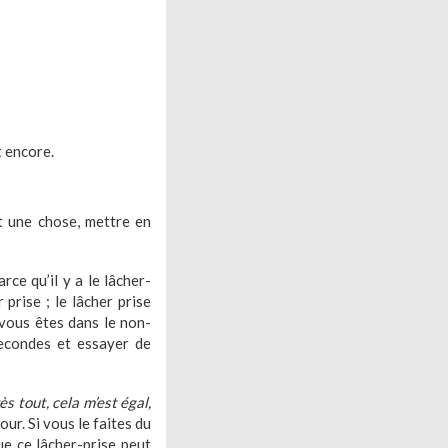
t encore.
t une chose, mettre en
ce qu’il y a le lâcher-
prise ; le lâcher prise
 vous êtes dans le non-
secondes et essayer de
ès tout, cela m’est égal,
our. Si vous le faites du
ue ce lâcher-prise peut