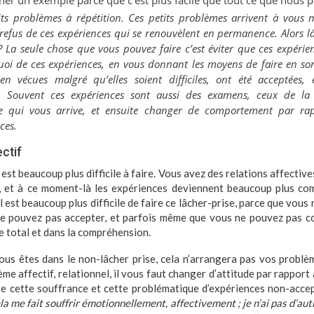
er un exemple parce que c’est plus facile que tout ce que nous p
ts problèmes à répétition. Ces petits problèmes arrivent à vous 
 refus de ces expériences qui se renouvèlent en permanence. Alors là
? La seule chose que vous pouvez faire c’est éviter que ces expérie
quoi de ces expériences, en vous donnant les moyens de faire en sor
n vécues malgré qu’elles soient difficiles, ont été acceptées, 
s. Souvent ces expériences sont aussi des examens, ceux de l
ce qui vous arrive, et ensuite changer de comportement par rap
ces.
ectif
 est beaucoup plus difficile à faire. Vous avez des relations affective
., et à ce moment-là les expériences deviennent beaucoup plus co
Il est beaucoup plus difficile de faire ce lâcher-prise, parce que vous
e pouvez pas accepter, et parfois même que vous ne pouvez pas co
se total et dans la compréhension.
ous êtes dans le non-lâcher prise, cela n’arrangera pas vos problèm
me affectif, relationnel, il vous faut changer d’attitude par rapport 
e cette souffrance et cette problématique d’expériences non-accept
a me fait souffrir émotionnellement, affectivement ; je n’ai pas d’aut