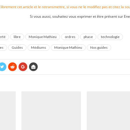
ibrement cet article et le retransmettre, si vous ne le modifiez pas et citez la sou
Si vous aussi, souhaitez vous exprimer et être présent sur Ene
erté
libre
Monique Mathieu
ordres
phase
technologie
ues
Guides
Médiums
Monique Mathieu
Nos guides