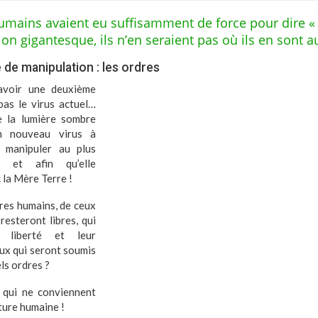
humains avaient eu suffisamment de force pour dire «
on gigantesque, ils n’en seraient pas où ils en sont au
de manipulation : les ordres
avoir une deuxième
as le virus actuel…
e la lumière sombre
n nouveau virus à
a manipuler au plus
e et afin qu’elle
 la Mère Terre !
tres humains, de ceux
 resteront
libres
, qui
r liberté et leur
ux qui seront soumis
ls ordres ?
 qui ne conviennent
ture humaine !