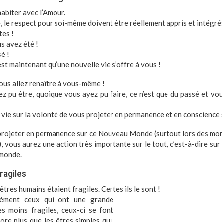
habiter avec l’Amour.
 le respect pour soi-même doivent être réellement appris et intégrés
tes !
s avez été !
é !
est maintenant qu’une nouvelle vie s’offre à vous !
ous allez renaître à vous-même !
ez pu être, quoique vous ayez pu faire, ce n’est que du passé et vo
vie sur la volonté de vous projeter en permanence et en conscienc
 projeter en permanence sur ce Nouveau Monde (surtout lors des mo
, vous aurez une action très importante sur le tout, c’est-à-dire sur
 monde.
ragiles
 êtres
humains étaient fragiles
. Certes ils le sont !
ément ceux qui ont une grande
es moins fragiles, ceux-ci se font
re plus que les êtres simples qui,