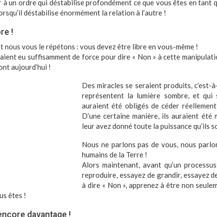
r à un ordre qui déstabilise profondément ce que vous êtes en tant 
rsqu’il déstabilise énormément la relation à l’autre !
re !
et nous vous le répétons : vous devez être libre en vous-même !
vaient eu suffisamment de force pour dire « Non » à cette
manipulati
sont aujourd’hui !
Des miracles se seraient produits, c’est-à
représentent la lumière sombre, et qui
auraient été obligés de céder réellement
D’une certaine manière, ils auraient été 
leur avez donné toute la puissance qu’ils s
Nous ne parlons pas de vous, nous parlon
humains de la Terre !
Alors maintenant, avant qu’un processus 
reproduire, essayez de grandir, essayez d
à dire « Non », apprenez à être non seulem
us êtes !
encore davantage !