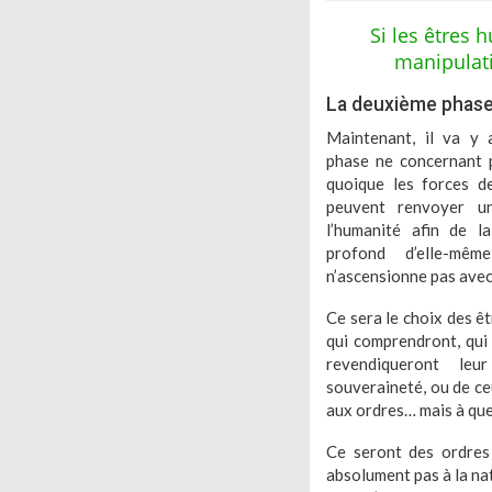
Si les êtres 
manipulati
La deuxième phase 
Maintenant, il va y 
phase ne concernant p
quoique les forces d
peuvent renvoyer u
l’humanité afin de l
profond d’elle-mêm
n’ascensionne pas avec
Ce sera le choix des ê
qui comprendront, qui
revendiqueront leu
souveraineté, ou de ce
aux
ordres
… mais à que
Ce seront des ordres
absolument pas à la na